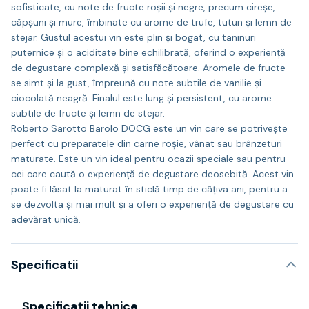
sofisticate, cu note de fructe roșii și negre, precum cireșe,
căpșuni și mure, îmbinate cu arome de trufe, tutun și lemn de
stejar. Gustul acestui vin este plin și bogat, cu taninuri
puternice și o aciditate bine echilibrată, oferind o experiență
de degustare complexă și satisfăcătoare. Aromele de fructe
se simt și la gust, împreună cu note subtile de vanilie și
ciocolată neagră. Finalul este lung și persistent, cu arome
subtile de fructe și lemn de stejar.
Roberto Sarotto Barolo DOCG este un vin care se potrivește
perfect cu preparatele din carne roșie, vânat sau brânzeturi
maturate. Este un vin ideal pentru ocazii speciale sau pentru
cei care caută o experiență de degustare deosebită. Acest vin
poate fi lăsat la maturat în sticlă timp de câțiva ani, pentru a
se dezvolta și mai mult și a oferi o experiență de degustare cu
adevărat unică.
Specificatii
Specificații tehnice