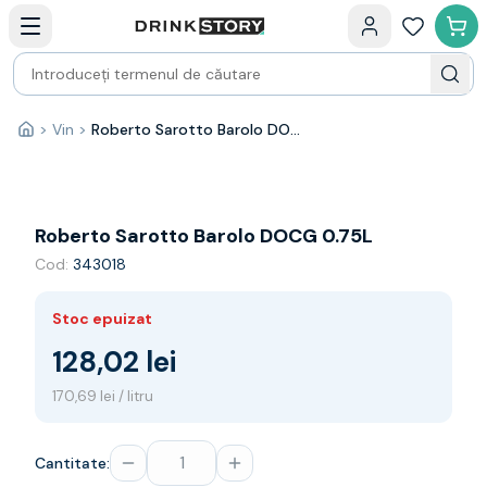
Categorii principale
Acasa
Bauturi fine — selectie
Produse Noi
Cosuri cadou
Pachete & Cadouri
>
Vin
>
Roberto Sarotto Barolo DOCG 0.75L
Acasă
Vin
Tamaioasa
Shiraz
Riesling
Roberto Sarotto Barolo DOCG 0.75L
Franta
Cod:
343018
Spania
Africa de Sud
Stoc epuizat
Australia
Germania
128,02 lei
Noua Zeelanda
170,69 lei / litru
Chile
Spumante
Prosecco
Cantitate:
Sampanie