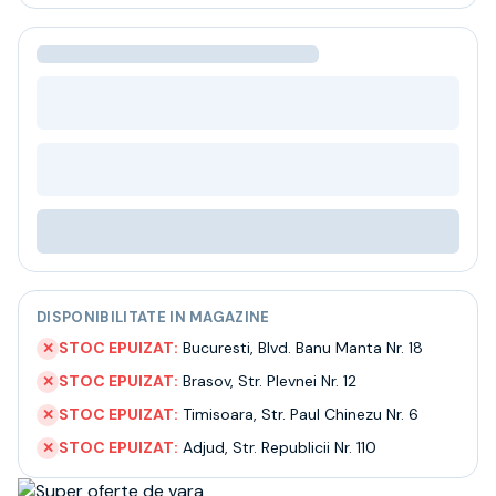
Bere
Ceai
Bacanie
BLACK FRIDAY
Bauturi fine selectie
Cumperi mai mult platesti mai putin
Garantie SGR
Bauturi reci
Despre noi
Contact
Livrare
Termeni si conditii
DISPONIBILITATE IN MAGAZINE
Politica de confidentialitate
Intrebari frecvente
STOC EPUIZAT:
Bucuresti
,
Blvd. Banu Manta Nr. 18
✕
STOC EPUIZAT:
Brasov
,
Str. Plevnei Nr. 12
✕
STOC EPUIZAT:
Timisoara
,
Str. Paul Chinezu Nr. 6
✕
STOC EPUIZAT:
Adjud
,
Str. Republicii Nr. 110
✕