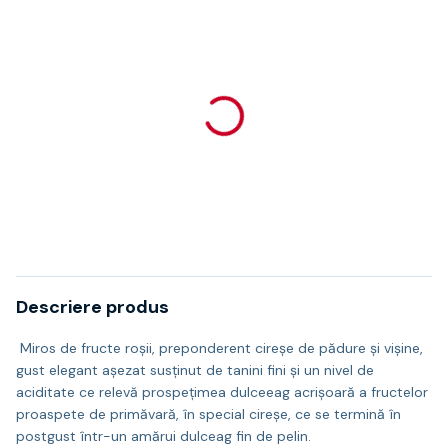
Descriere produs
Miros de fructe roșii, preponderent cireșe de pădure și vișine,
gust elegant așezat susținut de tanini fini și un nivel de
aciditate ce relevă prospețimea dulceeag acrișoară a fructelor
proaspete de primăvară, în special cireșe, ce se termină în
postgust într-un amărui dulceag fin de pelin.