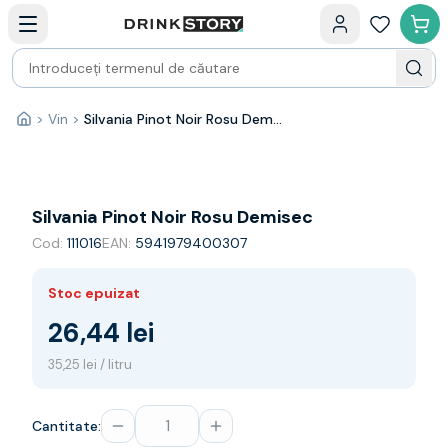
Categorii principale
Acasa
Bauturi fine — selectie
Produse Noi
Cosuri cadou
Pachete & Cadouri
>
Vin
>
Silvania Pinot Noir Rosu Demisec
Acasă
Vin
Tamaioasa
Shiraz
Riesling
Silvania Pinot Noir Rosu Demisec
Franta
Cod:
111016
EAN:
5941979400307
Spania
Africa de Sud
Stoc epuizat
Australia
Germania
26,44 lei
Noua Zeelanda
35,25 lei / litru
Chile
Spumante
Prosecco
Cantitate:
Sampanie