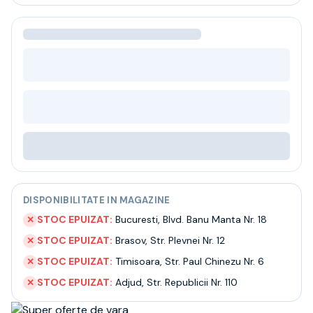
Bere
Ceai
Bacanie
BLACK FRIDAY
Bauturi fine selectie
Cumperi mai mult platesti mai putin
Garantie SGR
Bauturi reci
Despre noi
Contact
Livrare
Termeni si conditii
DISPONIBILITATE IN MAGAZINE
Politica de confidentialitate
Intrebari frecvente
STOC EPUIZAT:
Bucuresti
,
Blvd. Banu Manta Nr. 18
✕
STOC EPUIZAT:
Brasov
,
Str. Plevnei Nr. 12
✕
STOC EPUIZAT:
Timisoara
,
Str. Paul Chinezu Nr. 6
✕
STOC EPUIZAT:
Adjud
,
Str. Republicii Nr. 110
✕