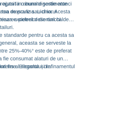
 ajuta la o buna digestie atunci
 regasit in anumite sortimente
masa de pranz sau cina. Acesta
rtea masculina. Lichiorul
minarea pietrelor din rinichi.
teaza excelent deserturi calde
ailuri.
ite standarde pentru ca acesta sa
 general, aceasta se serveste la
intre 25%-40%° este de preferat
a fie consumat alaturi de un
ntens al alcoolului din
ruri fine. Eleganta și rafinamentul