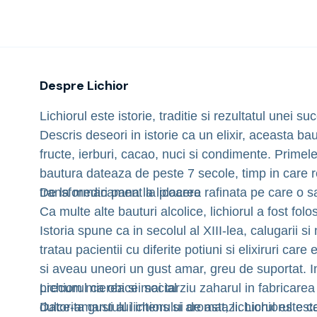
Bere
Marca:
Scavi & Ray
Ceai
Preț:
66,91 RON
Stoc epuizat
Bacanie
BLACK FRIDAY
Scavi & Ray Limoncello 0.7L
Bauturi fine selectie
Marca:
Scavi & Ray
Despre
Lichior
Cumperi mai mult platesti mai putin
Preț:
60,40 RON
Stoc epuizat
Garantie SGR
Lichiorul este istorie, traditie si rezultatul unei 
Bauturi reci
Sierra Tropical Chilli 0.7L
Descris deseori in istorie ca un elixir, aceasta ba
Despre noi
Marca:
Sierra
Contact
fructe, ierburi, cacao, nuci si condimente. Primel
Preț:
76,54 RON
În stoc
Livrare
bautura dateaza de peste 7 secole, timp in care re
Jefferson Amaro Importante 0.7L
Termeni si conditii
transformari pana la licoarea rafinata pe care o 
De la medicament la placere
Preț:
161,67 RON
Stoc epuizat
Politica de confidentialitate
Ca multe alte bauturi alcolice, lichiorul a fost fo
Intrebari frecvente
Amaretto Disaronno 1L
Istoria spune ca in secolul al XIII-lea, calugarii s
Marca:
DISARONNO
tratau pacientii cu diferite potiuni si elixiruri care
Preț:
110,83 RON
În stoc
si aveau uneori un gust amar, greu de suportat. I
precum mierea si mai tarziu zaharul in fabricarea 
Lichiorul ca obicei social
Stroh Jagertee 0.5L
dulce-amarui al lichiorului de astazi. Lichiorul est
Datorita gustului intens si aromat, lichiorul este 
Marca:
Stroh