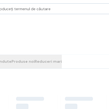
ândute
Produse noi
Reduceri mari