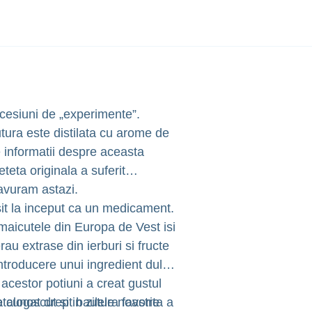
succesiuni de „experimente”.
utura este distilata cu arome de
e informatii despre aceasta
teta originala a suferit
savuram astazi.
losit la inceput ca un medicament.
i maicutele din Europa de Vest isi
 erau extrase din ierburi si fructe
ntroducere unui ingredient dulce
acestor potiuni a creat gustul
e cunoscut si in zilele noastre
catalogat drept bautura favorita a