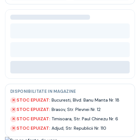
Bere
Ceai
Bacanie
BLACK FRIDAY
Bauturi fine selectie
Cumperi mai mult platesti mai putin
Garantie SGR
Bauturi reci
Despre noi
Contact
Livrare
Termeni si conditii
Politica de confidentialitate
DISPONIBILITATE IN MAGAZINE
Intrebari frecvente
STOC EPUIZAT:
Bucuresti
,
Blvd. Banu Manta Nr. 18
✕
STOC EPUIZAT:
Brasov
,
Str. Plevnei Nr. 12
✕
STOC EPUIZAT:
Timisoara
,
Str. Paul Chinezu Nr. 6
✕
STOC EPUIZAT:
Adjud
,
Str. Republicii Nr. 110
✕