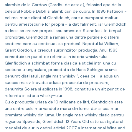
alambic de la Cardow (Cardhu de astazi), folosind apa de la
celebrul Robbie Dubh si alambicuri de cupru. In 1898 Pattison -
cel mai mare client al Glenfiddich, care a cumparat malturi
pentru amestecurile lor proprii - a dat faliment, iar Glenfiddich
a decis sa creeze propriul sau amestec, Standfast. In timpul
prohibitiei, Glenfiddich a ramas una dintre putinele distilerii
scotiene care au continuat sa producă. Nepotul lui William,
Grant Gordon, a crescut surprinzător producția. Anul 1963
constituie un punct de referinta in istoria whisky-ului:
Glenfiddich a schimbat forma clasica a sticlei intr-una cu
sectiune triunghiulara, proiectata de Hans Schleger si si-a
denumt distilatul „single malt whisky ”, ceea ce i-a adus un
succes masiv. Inovatia adusa procesului de preparare,
denumita Solera si aplicata in 1998, constituie un alt punct de
referinta in istoria whisky-ului.
Cu o productie uriasa de 10 milioane de litri, Glenfiddich este
una dintre cele mai vandute marci din lume, dar si cea mai
premiata whisky din lume. Un single malt whisky clasic pentru
regiunea Speyside, Glenfiddich 12 Years Old este castigatorul
medaliei de aur in cadrul editiei 2007 a International Wine and