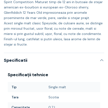
Spirit Competition. Maturat timp de 12 ani in butoaie de stejar
american ex-bourbon si european ex-Oloroso sherry,
Glenfiddich 12 Years Old impresioneaza prin aromele
proeminente de mar verde, pere, vanilie si stejar prajit.
Acest single malt clasic Speyside, de culoare aurie, se distinge
prin mirosul fructat, usor floral, cu note de cereale, malt si
miere si prin gustul subtil, ușor, floral, cu note de condimente.
Finish-ul lung, catifelat si putin uleios, lasa arome de lemn de
stejar si fructe.
Specificatii
Specificații tehnice
Tip
Single malt
Tara
Scotia
Capacitate
0,7 L