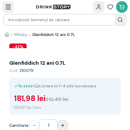
Categorii principale
Acasa
Bauturi fine — selectie
Produse Noi
Cosuri cadou
Pachete & Cadouri
>
Whisky
>
Glenfiddich 12 ani 0.7L
Acasă
Vin
Tamaioasa
-
42
%
Shiraz
Riesling
Glenfiddich 12 ani 0.7L
Franta
Cod:
210079
Spania
Africa de Sud
•
În stoc
Livrare în 1-4 zile lucratoare
Australia
Germania
181,98 lei
312,49 lei
Noua Zeelanda
Chile
259,97 lei / litru
Spumante
Prosecco
Cantitate:
Sampanie