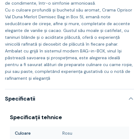
de condimente, într-o simfonie armonioasă.
Cu o culoare profundă și buchetul său aromat, Crama Oprisor
Val Duna Merlot Demisec Bag in Box 5L emană note
seducătoare de cireșe, afine și mure, completate de accente
elegante de vanilie și cacao. Gustul său moale și catifelat, cu
taninuri blânde și o aciditate plăcută, oferă o experiență
vinicolă rafinată și deosebit de plăcută în fiecare pahar.
Ambalat cu grijă în sistemul modern BAG-in-BOX, vinul își
păstrează savoarea și prospețimea, este alegerea ideală
pentru a fi savurat alături de preparate culinare cu carne roșie,
pui sau paste, completând experiența gustativă cu o notă de
rafinament și eleganță
Specificatii
Specificații tehnice
Culoare
Rosu