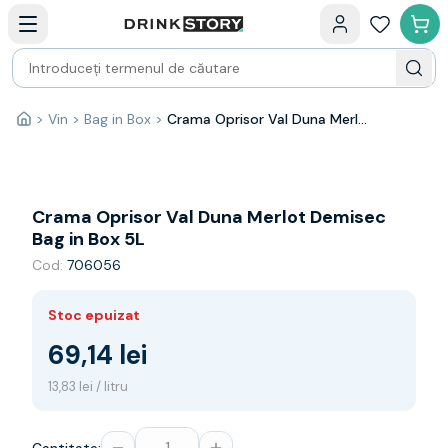
Categorii principale
Acasa
Bauturi fine — selectie
Produse Noi
Cosuri cadou
Pachete & Cadouri
>
Vin
>
Bag in Box
>
Crama Oprisor Val Duna Merlot Demisec Bag in Box 5L
Acasă
Vin
Tamaioasa
Shiraz
Riesling
Crama Oprisor Val Duna Merlot Demisec
Franta
Bag in Box 5L
Spania
Cod:
706056
Africa de Sud
Australia
Stoc epuizat
Germania
Noua Zeelanda
69,14 lei
Chile
13,83 lei / litru
Spumante
Prosecco
Sampanie