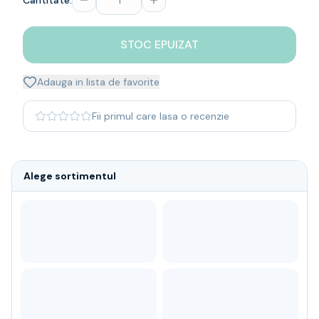
Cantitate:
Whisky
Single malt
STOC EPUIZAT
Blended malt
Irish
Japanese
Adauga in lista de favorite
Bourbon
Blanded Japanese
Fii primul care lasa o recenzie
Canadian
Coniac & Brandy
Rom
Alege sortimentul
Vodka
Gin
Tequila
Lichior
Vermut & bitter
Traditionale
Altele
Soft Drinks