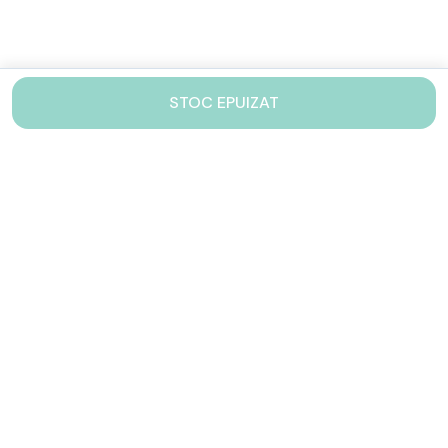
STOC EPUIZAT
Contacteaza-ne!
Iti stam mereu la dispozitie.
031 005 0155
Lu-Vi: 10-17
shop@drinkstory.ro
Contact
DRINKSTORY