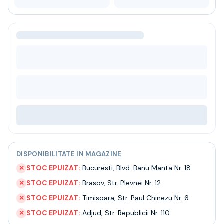
Bere
Ceai
Bacanie
BLACK FRIDAY
Bauturi fine selectie
Cumperi mai mult platesti mai putin
Garantie SGR
Bauturi reci
Despre noi
Contact
Livrare
Termeni si conditii
Politica de confidentialitate
DISPONIBILITATE IN MAGAZINE
Intrebari frecvente
STOC EPUIZAT:
Bucuresti
,
Blvd. Banu Manta Nr. 18
✕
STOC EPUIZAT:
Brasov
,
Str. Plevnei Nr. 12
✕
STOC EPUIZAT:
Timisoara
,
Str. Paul Chinezu Nr. 6
✕
STOC EPUIZAT:
Adjud
,
Str. Republicii Nr. 110
✕