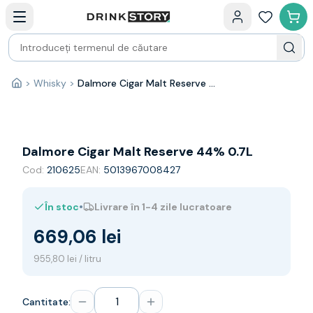
Categorii principale
Acasa
Bauturi fine — selectie
Produse Noi
Cosuri cadou
Pachete & Cadouri
>
Whisky
>
Dalmore Cigar Malt Reserve 44% 0.7L
Acasă
Vin
Tamaioasa
Shiraz
Riesling
Dalmore Cigar Malt Reserve 44% 0.7L
Franta
Cod:
210625
EAN:
5013967008427
Spania
Africa de Sud
•
În stoc
Livrare în 1-4 zile lucratoare
Australia
Germania
669,06 lei
Noua Zeelanda
Chile
955,80 lei / litru
Spumante
Prosecco
Cantitate:
Sampanie