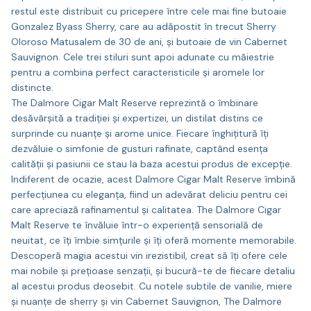
restul este distribuit cu pricepere între cele mai fine butoaie
Gonzalez Byass Sherry, care au adăpostit în trecut Sherry
Oloroso Matusalem de 30 de ani, și butoaie de vin Cabernet
Sauvignon. Cele trei stiluri sunt apoi adunate cu măiestrie
pentru a combina perfect caracteristicile și aromele lor
distincte.
The Dalmore Cigar Malt Reserve reprezintă o îmbinare
desăvârșită a tradiției și expertizei, un distilat distins ce
surprinde cu nuanțe și arome unice. Fiecare înghițitură îți
dezvăluie o simfonie de gusturi rafinate, captând esența
calității și pasiunii ce stau la baza acestui produs de excepție.
Indiferent de ocazie, acest Dalmore Cigar Malt Reserve îmbină
perfecțiunea cu eleganța, fiind un adevărat deliciu pentru cei
care apreciază rafinamentul și calitatea. The Dalmore Cigar
Malt Reserve te învăluie într-o experiență sensorială de
neuitat, ce îți îmbie simțurile și îți oferă momente memorabile.
Descoperă magia acestui vin irezistibil, creat să îți ofere cele
mai nobile și prețioase senzații, și bucură-te de fiecare detaliu
al acestui produs deosebit. Cu notele subtile de vanilie, miere
și nuanțe de sherry și vin Cabernet Sauvignon, The Dalmore