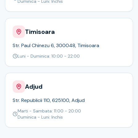
Bere
Duminica - Luni: Inchis
Ceai
Bacanie
BLACK FRIDAY
Bauturi fine selectie
Timisoara
Cumperi mai mult platesti mai putin
Garantie SGR
Str. Paul Chinezu 6, 300048, Timisoara
Bauturi reci
Luni - Duminica: 10:00 - 22:00
Despre noi
Contact
Livrare
Termeni si conditii
Adjud
Politica de confidentialitate
Intrebari frecvente
Str. Republicii 110, 625100, Adjud
Marti - Sambata: 11:00 - 20:00
Duminica - Luni: Inchis