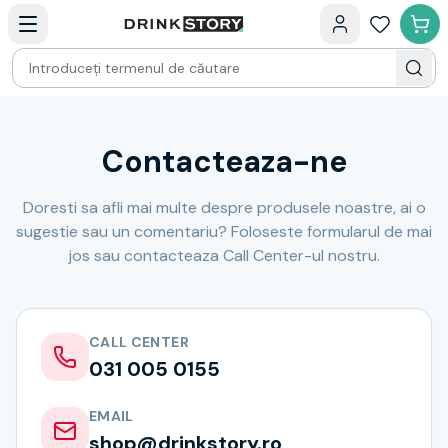
Categorii principale
Acasa
Bauturi fine — selectie
Produse Noi
Cosuri cadou
Pachete & Cadouri
Vin
Contacteaza-ne
Tamaioasa
Shiraz
Riesling
Doresti sa afli mai multe despre produsele noastre, ai o
Franta
sugestie sau un comentariu? Foloseste formularul de mai
Spania
jos sau contacteaza Call Center-ul nostru.
Africa de Sud
Australia
Germania
CALL CENTER
Noua Zeelanda
031 005 0155
Chile
Spumante
EMAIL
Prosecco
shop@drinkstory.ro
Sampanie