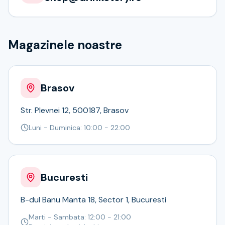
Whisky
Single malt
Blended malt
Magazinele noastre
Irish
Japanese
Bourbon
Blanded Japanese
Brasov
Canadian
Coniac & Brandy
Str. Plevnei 12, 500187, Brasov
Rom
Luni - Duminica: 10:00 - 22:00
Vodka
Gin
Tequila
Lichior
Bucuresti
Vermut & bitter
Traditionale
B-dul Banu Manta 18, Sector 1, Bucuresti
Altele
Soft Drinks
Marti - Sambata: 12:00 - 21:00