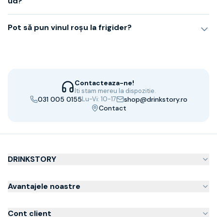
ud?
Pot să pun vinul roșu la frigider?
Contacteaza-ne!
Iti stam mereu la dispozitie.
031 005 0155
Lu-Vi: 10-17
shop@drinkstory.ro
Contact
DRINKSTORY
Avantajele noastre
Cont client