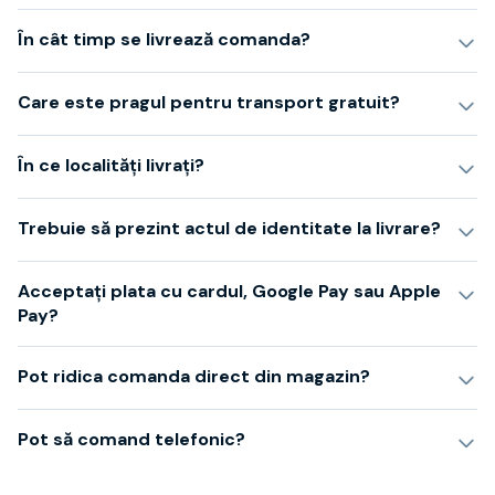
Bere
Ceai
În cât timp se livrează comanda?
Bacanie
BLACK FRIDAY
Care este pragul pentru transport gratuit?
Bauturi fine selectie
Cumperi mai mult platesti mai putin
Garantie SGR
În ce localități livrați?
Bauturi reci
Despre noi
Trebuie să prezint actul de identitate la livrare?
Contact
Livrare
Acceptați plata cu cardul, Google Pay sau Apple
Termeni si conditii
Pay?
Politica de confidentialitate
Intrebari frecvente
Pot ridica comanda direct din magazin?
Pot să comand telefonic?