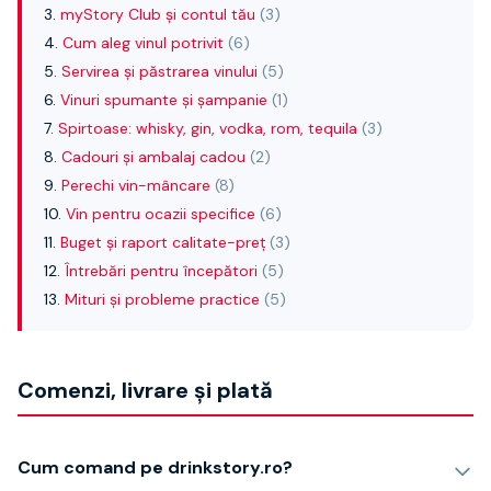
myStory Club și contul tău
(
3
)
Whisky
Cum aleg vinul potrivit
(
6
)
Single malt
Blended malt
Servirea și păstrarea vinului
(
5
)
Irish
Vinuri spumante și șampanie
(
1
)
Japanese
Spirtoase: whisky, gin, vodka, rom, tequila
(
3
)
Bourbon
Cadouri și ambalaj cadou
(
2
)
Blanded Japanese
Perechi vin-mâncare
(
8
)
Canadian
Vin pentru ocazii specifice
(
6
)
Coniac & Brandy
Buget și raport calitate-preț
(
3
)
Rom
Întrebări pentru începători
(
5
)
Vodka
Mituri și probleme practice
(
5
)
Gin
Tequila
Lichior
Comenzi, livrare și plată
Vermut & bitter
Traditionale
Altele
Soft Drinks
Cum comand pe drinkstory.ro?