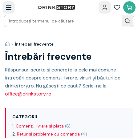
Categorii principale
Acasa
Bauturi fine — selectie
Produse Noi
Cosuri cadou
Pachete & Cadouri
Vin
>
Întrebări frecvente
Acasă
Tamaioasa
Întrebări frecvente
Shiraz
Riesling
Franta
Răspunsuri scurte și concrete la cele mai comune
Spania
întrebări despre comenzi, livrare, vinuri și băuturi pe
Africa de Sud
drinkstory.ro. Nu găsești ce cauți? Scrie-ne la
Australia
office@drinkstory.ro
Germania
Noua Zeelanda
Chile
CATEGORII
Spumante
Comenzi, livrare și plată
(
8
)
Prosecco
Retur și probleme cu comanda
(
4
)
Sampanie