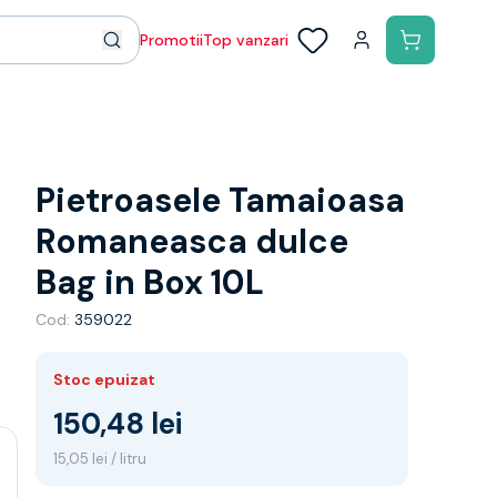
Promotii
Top vanzari
Pietroasele Tamaioasa
Romaneasca dulce
Bag in Box 10L
Cod:
359022
Stoc epuizat
150,48 lei
15,05 lei / litru