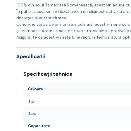
100% din soiul Tămâioasă Românească, acest vin aduce cu sin
În pahar, acest vin se dezvăluie ca un elixir extractiv, cu 
tinerețea și autenticitatea.
Când vine vorba de armonizare culinară, acest vin vine cu o 
și cremoase. Aromele sale de fructe tropicale se potrivesc d
Asigură-te că acest vin este bine răcit, la temperatura o
Specificatii
Specificații tehnice
Culoare
Tip
Tara
Capacitate