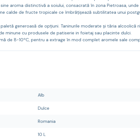
e aroma distinctivă a soiului, consacrată în zona Pietroasa, unde s
arome calde de fructe tropicale ce îmbrățișează subtilitatea unui pos
paletă generoasă de opțiuni. Taninurile moderate și tăria alcoolică ri
e minune cu produsele de patiserie in foietaj sau placinte dulci.
ptimă de 8-10ºC, pentru a extrage în mod complet aromele sale comp
Alb
Dulce
Romania
10 L