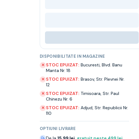
DISPONIBILITATE IN MAGAZINE
STOC EPUIZAT:
Bucuresti
,
Blvd. Banu
✕
Manta Nr. 18
STOC EPUIZAT:
Brasov
,
Str. Plevnei Nr.
✕
12
STOC EPUIZAT:
Timisoara
,
Str. Paul
✕
Chinezu Nr. 6
STOC EPUIZAT:
Adjud
,
Str. Republicii Nr.
✕
110
OPTIUNI LIVRARE
De la
15.99 lei
,
gratuit peste
499
lei