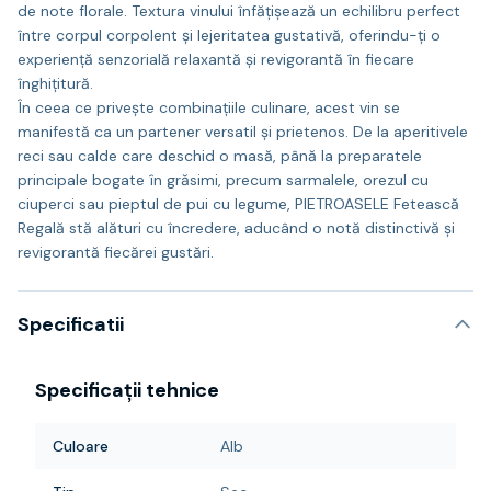
de note florale. Textura vinului înfățișează un echilibru perfect
între corpul corpolent și lejeritatea gustativă, oferindu-ți o
experiență senzorială relaxantă și revigorantă în fiecare
înghițitură.
În ceea ce privește combinațiile culinare, acest vin se
manifestă ca un partener versatil și prietenos. De la aperitivele
reci sau calde care deschid o masă, până la preparatele
principale bogate în grăsimi, precum sarmalele, orezul cu
ciuperci sau pieptul de pui cu legume, PIETROASELE Fetească
Regală stă alături cu încredere, aducând o notă distinctivă și
revigorantă fiecărei gustări.
Specificatii
Specificații tehnice
Culoare
Alb