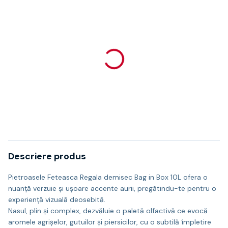
Descriere produs
Pietroasele Feteasca Regala demisec Bag in Box 10L ofera o
nuanță verzuie și ușoare accente aurii, pregătindu-te pentru o
experiență vizuală deosebită.
Nasul, plin și complex, dezvăluie o paletă olfactivă ce evocă
aromele agrișelor, gutuilor și piersicilor, cu o subtilă împletire