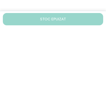
STOC EPUIZAT
Contacteaza-ne!
Iti stam mereu la dispozitie.
031 005 0155
Lu-Vi: 10-17
shop@drinkstory.ro
Contact
DRINKSTORY