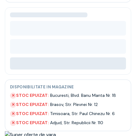
Bere
Ceai
Bacanie
BLACK FRIDAY
Bauturi fine selectie
Cumperi mai mult platesti mai putin
Garantie SGR
Bauturi reci
Despre noi
Contact
Livrare
Termeni si conditii
DISPONIBILITATE IN MAGAZINE
Politica de confidentialitate
Intrebari frecvente
STOC EPUIZAT:
Bucuresti
,
Blvd. Banu Manta Nr. 18
✕
STOC EPUIZAT:
Brasov
,
Str. Plevnei Nr. 12
✕
STOC EPUIZAT:
Timisoara
,
Str. Paul Chinezu Nr. 6
✕
STOC EPUIZAT:
Adjud
,
Str. Republicii Nr. 110
✕