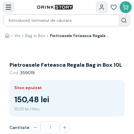
Categorii principale
Acasa
Bauturi fine — selectie
Produse Noi
Cosuri cadou
Pachete & Cadouri
>
Vin
>
Bag in Box
>
Pietroasele Feteasca Regala Bag in Box 10L
Acasă
Vin
Tamaioasa
Shiraz
Riesling
Pietroasele Feteasca Regala Bag in Box 10L
Franta
Cod:
359019
Spania
Africa de Sud
Stoc epuizat
Australia
Germania
150,48 lei
Noua Zeelanda
15,05 lei / litru
Chile
Spumante
Prosecco
Cantitate:
Sampanie