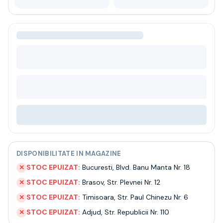
Bere
Ceai
Bacanie
BLACK FRIDAY
Bauturi fine selectie
Cumperi mai mult platesti mai putin
Garantie SGR
Bauturi reci
Despre noi
Contact
Livrare
Termeni si conditii
Politica de confidentialitate
DISPONIBILITATE IN MAGAZINE
Intrebari frecvente
STOC EPUIZAT:
Bucuresti
,
Blvd. Banu Manta Nr. 18
✕
STOC EPUIZAT:
Brasov
,
Str. Plevnei Nr. 12
✕
STOC EPUIZAT:
Timisoara
,
Str. Paul Chinezu Nr. 6
✕
STOC EPUIZAT:
Adjud
,
Str. Republicii Nr. 110
✕