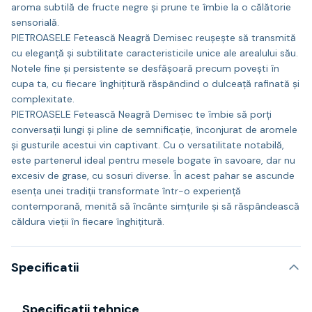
aroma subtilă de fructe negre și prune te îmbie la o călătorie
sensorială.
PIETROASELE Fetească Neagră Demisec reușește să transmită
cu eleganță și subtilitate caracteristicile unice ale arealului său.
Notele fine și persistente se desfășoară precum povești în
cupa ta, cu fiecare înghițitură răspândind o dulceață rafinată și
complexitate.
PIETROASELE Fetească Neagră Demisec te îmbie să porți
conversații lungi și pline de semnificație, înconjurat de aromele
și gusturile acestui vin captivant. Cu o versatilitate notabilă,
este partenerul ideal pentru mesele bogate în savoare, dar nu
excesiv de grase, cu sosuri diverse. În acest pahar se ascunde
esența unei tradiții transformate într-o experiență
contemporană, menită să încânte simțurile și să răspândească
căldura vieții în fiecare înghițitură.
Specificatii
Specificații tehnice