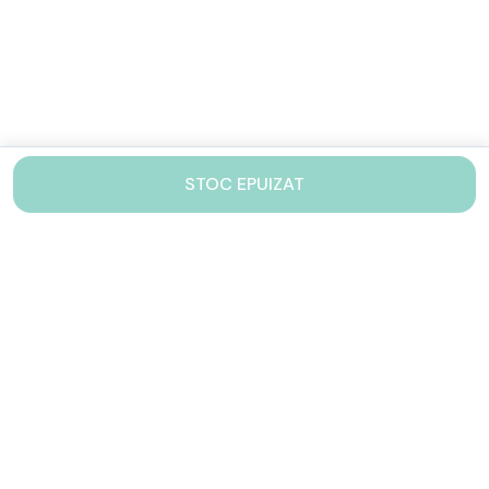
STOC EPUIZAT
Contacteaza-ne!
Iti stam mereu la dispozitie.
031 005 0155
Lu-Vi: 10-17
shop@drinkstory.ro
Contact