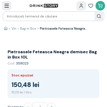
Categorii principale
Acasa
Bauturi fine — selectie
Produse Noi
Cosuri cadou
Pachete & Cadouri
>
Vin
>
Bag in Box
>
Pietroasele Feteasca Neagra demisec Bag in Box 10L
Acasă
Vin
Tamaioasa
Shiraz
Riesling
Pietroasele Feteasca Neagra demisec Bag
Franta
in Box 10L
Spania
Cod:
359023
Africa de Sud
Australia
Stoc epuizat
Germania
Noua Zeelanda
150,48 lei
Chile
15,05 lei / litru
Spumante
Prosecco
Sampanie