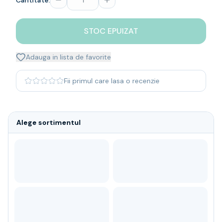
Cantitate:
Whisky
Single malt
STOC EPUIZAT
Blended malt
Irish
Japanese
Adauga in lista de favorite
Bourbon
Blanded Japanese
Fii primul care lasa o recenzie
Canadian
Coniac & Brandy
Rom
Alege sortimentul
Vodka
Gin
Tequila
Lichior
Vermut & bitter
Traditionale
Altele
Soft Drinks