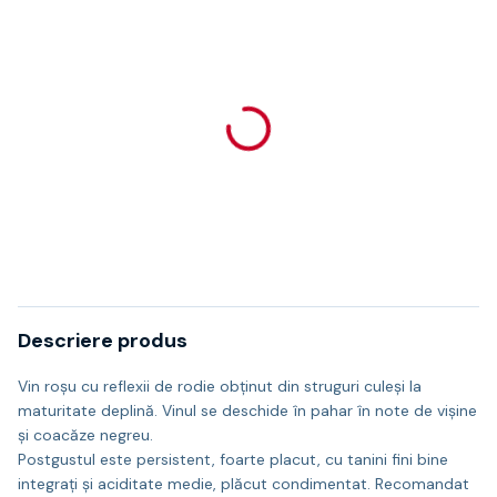
Descriere produs
Vin roşu cu reflexii de rodie obţinut din struguri culeşi la
maturitate deplină. Vinul se deschide în pahar în note de vişine
şi coacăze negreu.
Postgustul este persistent, foarte placut, cu tanini fini bine
integraţi şi aciditate medie, plăcut condimentat. Recomandat