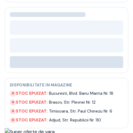
Bere
Ceai
Bacanie
BLACK FRIDAY
Bauturi fine selectie
Cumperi mai mult platesti mai putin
Garantie SGR
Bauturi reci
Despre noi
Contact
Livrare
Termeni si conditii
DISPONIBILITATE IN MAGAZINE
Politica de confidentialitate
Intrebari frecvente
STOC EPUIZAT:
Bucuresti
,
Blvd. Banu Manta Nr. 18
✕
STOC EPUIZAT:
Brasov
,
Str. Plevnei Nr. 12
✕
STOC EPUIZAT:
Timisoara
,
Str. Paul Chinezu Nr. 6
✕
STOC EPUIZAT:
Adjud
,
Str. Republicii Nr. 110
✕