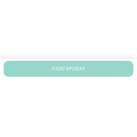
STOC EPUIZAT
Contacteaza-ne!
Iti stam mereu la dispozitie.
031 005 0155
Lu-Vi: 10-17
shop@drinkstory.ro