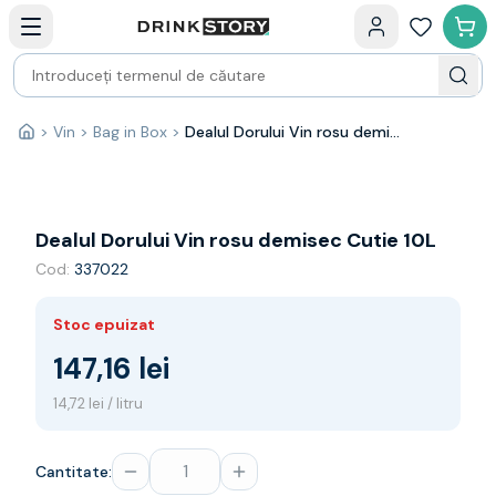
Categorii principale
Acasa
Bauturi fine — selectie
Produse Noi
Cosuri cadou
Pachete & Cadouri
>
Vin
>
Bag in Box
>
Dealul Dorului Vin rosu demisec Cutie 10L
Acasă
Vin
Tamaioasa
Shiraz
Riesling
Dealul Dorului Vin rosu demisec Cutie 10L
Franta
Cod:
337022
Spania
Africa de Sud
Stoc epuizat
Australia
Germania
147,16 lei
Noua Zeelanda
14,72 lei / litru
Chile
Spumante
Prosecco
Cantitate:
Sampanie