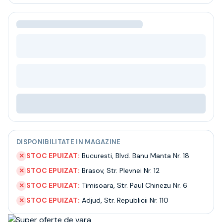
Bere
Ceai
Bacanie
BLACK FRIDAY
Bauturi fine selectie
Cumperi mai mult platesti mai putin
Garantie SGR
Bauturi reci
Despre noi
Contact
Livrare
Termeni si conditii
DISPONIBILITATE IN MAGAZINE
Politica de confidentialitate
Intrebari frecvente
STOC EPUIZAT:
Bucuresti
,
Blvd. Banu Manta Nr. 18
✕
STOC EPUIZAT:
Brasov
,
Str. Plevnei Nr. 12
✕
STOC EPUIZAT:
Timisoara
,
Str. Paul Chinezu Nr. 6
✕
STOC EPUIZAT:
Adjud
,
Str. Republicii Nr. 110
✕