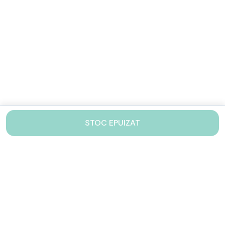
STOC EPUIZAT
Contacteaza-ne!
Iti stam mereu la dispozitie.