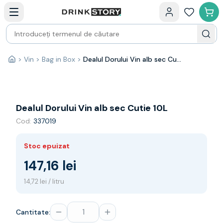
Categorii principale
Acasa
Bauturi fine — selectie
Produse Noi
Cosuri cadou
Pachete & Cadouri
>
Vin
>
Bag in Box
>
Dealul Dorului Vin alb sec Cutie 10L
Acasă
Vin
Tamaioasa
Shiraz
Riesling
Dealul Dorului Vin alb sec Cutie 10L
Franta
Cod:
337019
Spania
Africa de Sud
Stoc epuizat
Australia
Germania
147,16 lei
Noua Zeelanda
14,72 lei / litru
Chile
Spumante
Prosecco
Cantitate:
Sampanie