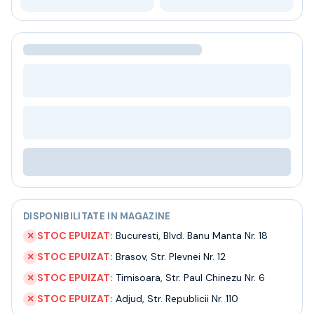
Bere
Ceai
Bacanie
BLACK FRIDAY
Bauturi fine selectie
Cumperi mai mult platesti mai putin
Garantie SGR
Bauturi reci
Despre noi
Contact
Livrare
Termeni si conditii
Politica de confidentialitate
DISPONIBILITATE IN MAGAZINE
Intrebari frecvente
STOC EPUIZAT:
Bucuresti
,
Blvd. Banu Manta Nr. 18
✕
STOC EPUIZAT:
Brasov
,
Str. Plevnei Nr. 12
✕
STOC EPUIZAT:
Timisoara
,
Str. Paul Chinezu Nr. 6
✕
STOC EPUIZAT:
Adjud
,
Str. Republicii Nr. 110
✕