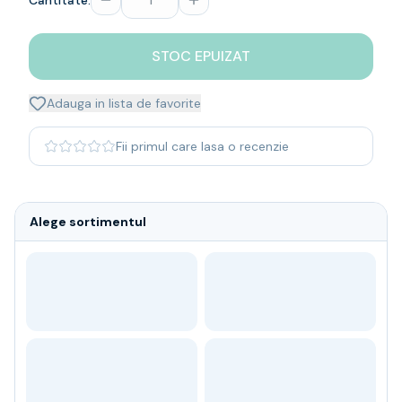
Cantitate:
Whisky
Single malt
STOC EPUIZAT
Blended malt
Irish
Japanese
Adauga in lista de favorite
Bourbon
Blanded Japanese
Fii primul care lasa o recenzie
Canadian
Coniac & Brandy
Rom
Alege sortimentul
Vodka
Gin
Tequila
Lichior
Vermut & bitter
Traditionale
Altele
Soft Drinks