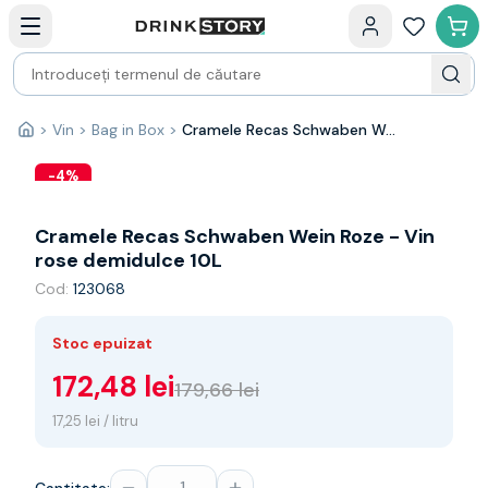
Categorii principale
Acasa
Bauturi fine — selectie
Produse Noi
Cosuri cadou
Pachete & Cadouri
>
Vin
>
Bag in Box
>
Cramele Recas Schwaben Wein Roze - Vin rose demidulce 10L
Acasă
Vin
Tamaioasa
-
4
%
Shiraz
Riesling
Cramele Recas Schwaben Wein Roze - Vin
Franta
rose demidulce 10L
Spania
Cod:
123068
Africa de Sud
Australia
Stoc epuizat
Germania
Noua Zeelanda
172,48 lei
179,66 lei
Chile
17,25 lei / litru
Spumante
Prosecco
Sampanie