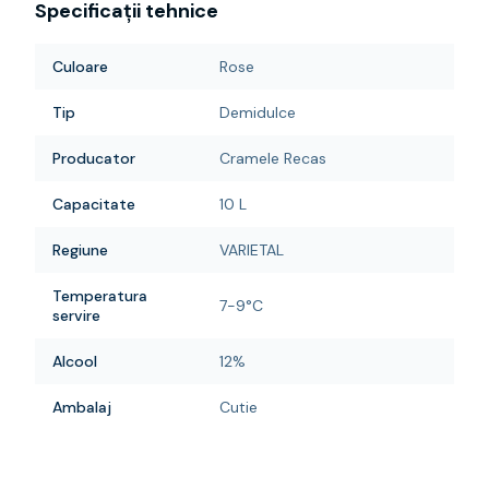
Specificații tehnice
Culoare
Rose
Tip
Demidulce
Producator
Cramele Recas
Capacitate
10 L
Regiune
VARIETAL
Temperatura
7-9°C
servire
Alcool
12%
Ambalaj
Cutie