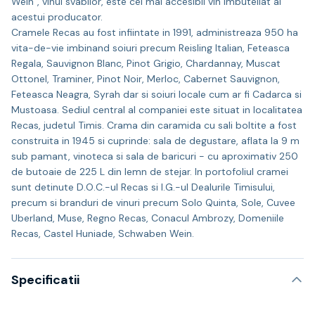
Wein”, vinul svabilor, este cel mai accesibil vin imbuteliat al
acestui producator.
Cramele Recas au fost infiintate in 1991, administreaza 950 ha
vita-de-vie imbinand soiuri precum Reisling Italian, Feteasca
Regala, Sauvignon Blanc, Pinot Grigio, Chardannay, Muscat
Ottonel, Traminer, Pinot Noir, Merloc, Cabernet Sauvignon,
Feteasca Neagra, Syrah dar si soiuri locale cum ar fi Cadarca si
Mustoasa. Sediul central al companiei este situat in localitatea
Recas, judetul Timis. Crama din caramida cu sali boltite a fost
construita in 1945 si cuprinde: sala de degustare, aflata la 9 m
sub pamant, vinoteca si sala de baricuri - cu aproximativ 250
de butoaie de 225 L din lemn de stejar. In portofoliul cramei
sunt detinute D.O.C.-ul Recas si I.G.-ul Dealurile Timisului,
precum si branduri de vinuri precum Solo Quinta, Sole, Cuvee
Uberland, Muse, Regno Recas, Conacul Ambrozy, Domeniile
Recas, Castel Huniade, Schwaben Wein.
Specificatii