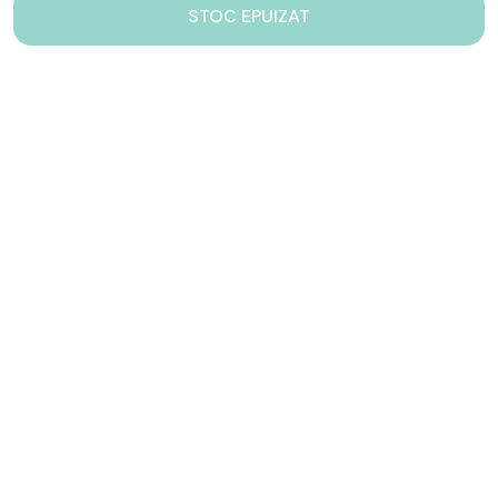
STOC EPUIZAT
Contacteaza-ne!
Iti stam mereu la dispozitie.
031 005 0155
Lu-Vi: 10-17
shop@drinkstory.ro
Contact
DRINKSTORY
Avantajele noastre