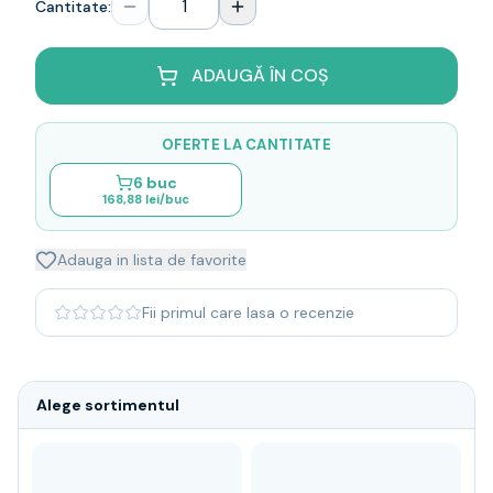
Cantitate:
Whisky
Single malt
Blended malt
ADAUGĂ ÎN COȘ
Irish
Japanese
OFERTE LA CANTITATE
Bourbon
Blanded Japanese
6
buc
168,88 lei
/buc
Canadian
Coniac & Brandy
Rom
Adauga in lista de favorite
Vodka
Gin
Fii primul care lasa o recenzie
Tequila
Lichior
Vermut & bitter
Alege sortimentul
Traditionale
Altele
Soft Drinks