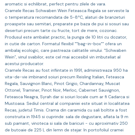
aromatic si echilibrat, perfect pentru zilele de vara.
Cramele Recas Schwaben Wein Feteasca Regala se serveste la
o temperatura recomandata de 5-8ºC, alaturi de branzeturi
proaspete sau semitari, preparate pe baza de pui si sosuri sau
deserturi precum tarte cu fructe, tort de mere, cozonac.
Produsul este ambalat practic, la punga de 10 litri cu dozator,
in cutie de carton. Formatul flexibil ""bag-in-box"" ofera un
ambalaj ecologic, care pastreaza calitatile vinului. “Schwaben
Wein”, vinul svabilor, este cel mai accesibil vin imbuteliat al
acestui producator.
Cramele Recas au fost infiintate in 1991, administreaza 950 ha
vita-de-vie imbinand soiuri precum Reisling Italian, Feteasca
Regala, Sauvignon Blanc, Pinot Grigio, Chardannay, Muscat
Ottonel, Traminer, Pinot Noir, Merloc, Cabernet Sauvignon,
Feteasca Neagra, Syrah dar si soiuri locale cum ar fi Cadarca si
Mustoasa. Sediul central al companiei este situat in localitatea
Recas, judetul Timis. Crama din caramida cu sali boltite a fost
construita in 1945 si cuprinde: sala de degustare, aflata la 9 m
sub pamant, vinoteca si sala de baricuri - cu aproximativ 250
de butoaie de 225 L din lemn de stejar. In portofoliul cramei