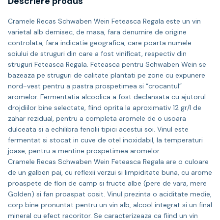
Descriere produs
Cramele Recas Schwaben Wein Feteasca Regala este un vin
varietal alb demisec, de masa, fara denumire de origine
controlata, fara indicatie geografica, care poarta numele
soiului de struguri din care a fost vinificat, respectiv din
struguri Feteasca Regala. Feteasca pentru Schwaben Wein se
bazeaza pe struguri de calitate plantati pe zone cu expunere
nord-vest pentru a pastra prospetimea si “crocantul”
aromelor. Fermentatia alcoolica a fost declansata cu ajutorul
drojdiilor bine selectate, fiind oprita la aproximativ 12 gr/l de
zahar rezidual, pentru a completa aromele de o usoara
dulceata si a echilibra fenolii tipici acestui soi. Vinul este
fermentat si stocat in cuve de otel inoxidabil, la temperaturi
joase, pentru a mentine prospetimea aromelor.
Cramele Recas Schwaben Wein Feteasca Regala are o culoare
de un galben pai, cu reflexii verzui si limpiditate buna, cu arome
proaspete de flori de camp si fructe albe (pere de vara, mere
Golden) si fan proaspat cosit. Vinul prezinta o aciditate medie,
corp bine pronuntat pentru un vin alb, alcool integrat si un final
mineral cu efect racoritor. Se caracterizeaza ca fiind un vin