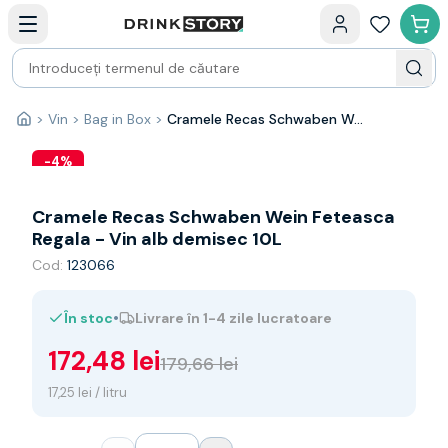
Categorii principale
Acasa
Bauturi fine — selectie
Produse Noi
Cosuri cadou
Pachete & Cadouri
>
Vin
>
Bag in Box
>
Cramele Recas Schwaben Wein Feteasca Regala - Vin alb demisec 10L
Acasă
Vin
Tamaioasa
-
4
%
Shiraz
Riesling
Cramele Recas Schwaben Wein Feteasca
Franta
Regala - Vin alb demisec 10L
Spania
Cod:
123066
Africa de Sud
Australia
•
În stoc
Livrare în 1-4 zile lucratoare
Germania
Noua Zeelanda
172,48 lei
179,66 lei
Chile
Spumante
17,25 lei / litru
Prosecco
Sampanie