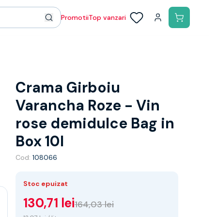
Promotii
Top vanzari
Crama Girboiu
Varancha Roze - Vin
rose demidulce Bag in
Box 10l
Cod:
108066
Stoc epuizat
130,71 lei
164,03 lei