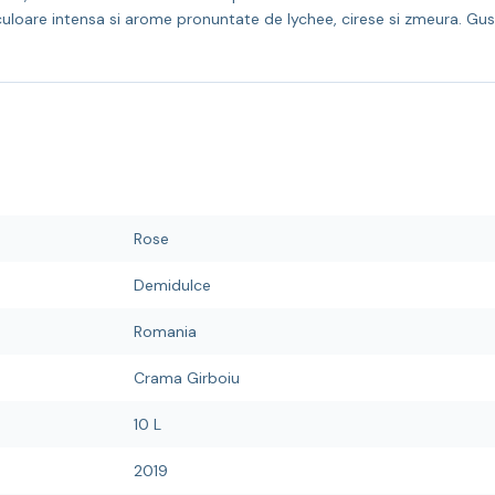
loare intensa si arome pronuntate de lychee, cirese si zmeura. Gustul
Rose
Demidulce
Romania
Crama Girboiu
10 L
2019