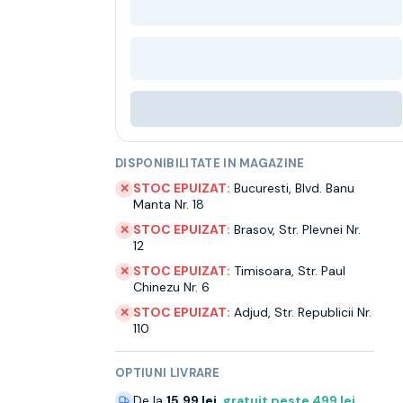
DISPONIBILITATE IN MAGAZINE
STOC EPUIZAT:
Bucuresti
,
Blvd. Banu
✕
Manta Nr. 18
STOC EPUIZAT:
Brasov
,
Str. Plevnei Nr.
✕
12
STOC EPUIZAT:
Timisoara
,
Str. Paul
✕
Chinezu Nr. 6
STOC EPUIZAT:
Adjud
,
Str. Republicii Nr.
✕
110
OPTIUNI LIVRARE
De la
15.99 lei
,
gratuit peste
499
lei