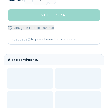
Cantitate:
Whisky
Single malt
STOC EPUIZAT
Blended malt
Irish
Japanese
Adauga in lista de favorite
Bourbon
Blanded Japanese
Fii primul care lasa o recenzie
Canadian
Coniac & Brandy
Rom
Alege sortimentul
Vodka
Gin
Tequila
Lichior
Vermut & bitter
Traditionale
Altele
Soft Drinks