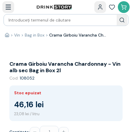
Categorii principale
Acasa
Bauturi fine — selectie
Produse Noi
Cosuri cadou
Pachete & Cadouri
>
Vin
>
Bag in Box
>
Crama Girboiu Varancha Chardonnay - Vin alb sec Bag in Box 2l
Acasă
Vin
Tamaioasa
Shiraz
Riesling
Crama Girboiu Varancha Chardonnay - Vin
Franta
alb sec Bag in Box 2l
Spania
Cod:
108052
Africa de Sud
Australia
Stoc epuizat
Germania
Noua Zeelanda
46,16 lei
Chile
23,08 lei / litru
Spumante
Prosecco
Sampanie