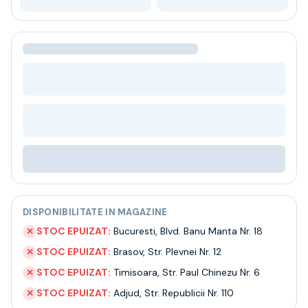
Bere
Ceai
Bacanie
BLACK FRIDAY
Bauturi fine selectie
Cumperi mai mult platesti mai putin
Garantie SGR
Bauturi reci
Despre noi
Contact
Livrare
Termeni si conditii
Politica de confidentialitate
DISPONIBILITATE IN MAGAZINE
Intrebari frecvente
STOC EPUIZAT:
Bucuresti
,
Blvd. Banu Manta Nr. 18
✕
STOC EPUIZAT:
Brasov
,
Str. Plevnei Nr. 12
✕
STOC EPUIZAT:
Timisoara
,
Str. Paul Chinezu Nr. 6
✕
STOC EPUIZAT:
Adjud
,
Str. Republicii Nr. 110
✕