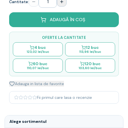
Cantitate:
Whisky
Single malt
Blended malt
ADAUGĂ ÎN COȘ
Irish
Japanese
OFERTE LA CANTITATE
Bourbon
Blanded Japanese
4
buc
12
buc
123,02 lei
/buc
113,96 lei
/buc
Canadian
Coniac & Brandy
60
buc
120
buc
Rom
110,07 lei
/buc
103,60 lei
/buc
Vodka
Gin
Adauga in lista de favorite
Tequila
Lichior
Fii primul care lasa o recenzie
Vermut & bitter
Traditionale
Altele
Soft Drinks
Alege sortimentul