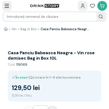
Categorii principale
Acasa
Bauturi fine — selectie
Produse Noi
Cosuri cadou
Pachete & Cadouri
>
Vin
>
Bag in Box
>
Casa Panciu Babeasca Neagra - Vin rose demisec Bag in Box 10L
Acasă
Vin
Tamaioasa
Shiraz
Riesling
Casa Panciu Babeasca Neagra - Vin rose
Franta
demisec Bag in Box 10L
Spania
Cod:
119069
Africa de Sud
Australia
•
În stoc
Livrare în 1-4 zile lucratoare
Germania
Noua Zeelanda
129,50 lei
Chile
Spumante
12,95 lei / litru
Prosecco
Sampanie