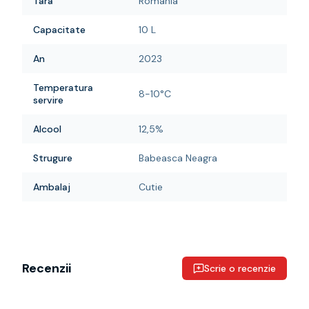
Tara
Romania
Capacitate
10 L
An
2023
Temperatura
8-10°C
servire
Alcool
12,5%
Strugure
Babeasca Neagra
Ambalaj
Cutie
Recenzii
Scrie o recenzie