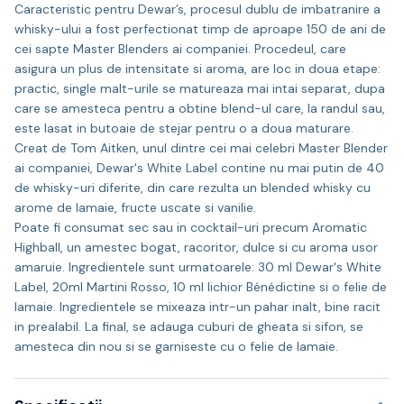
Caracteristic pentru Dewar’s, procesul dublu de imbatranire a
whisky-ului a fost perfectionat timp de aproape 150 de ani de
cei sapte Master Blenders ai companiei. Procedeul, care
asigura un plus de intensitate si aroma, are loc in doua etape:
practic, single malt-urile se matureaza mai intai separat, dupa
care se amesteca pentru a obtine blend-ul care, la randul sau,
este lasat in butoaie de stejar pentru o a doua maturare.
Creat de Tom Aitken, unul dintre cei mai celebri Master Blender
ai companiei, Dewar's White Label contine nu mai putin de 40
de whisky-uri diferite, din care rezulta un blended whisky cu
arome de lamaie, fructe uscate si vanilie.
Poate fi consumat sec sau in cocktail-uri precum Aromatic
Highball, un amestec bogat, racoritor, dulce si cu aroma usor
amaruie. Ingredientele sunt urmatoarele: 30 ml Dewar's White
Label, 20ml Martini Rosso, 10 ml lichior Bénédictine si o felie de
lamaie. Ingredientele se mixeaza intr-un pahar inalt, bine racit
in prealabil. La final, se adauga cuburi de gheata si sifon, se
amesteca din nou si se garniseste cu o felie de lamaie.