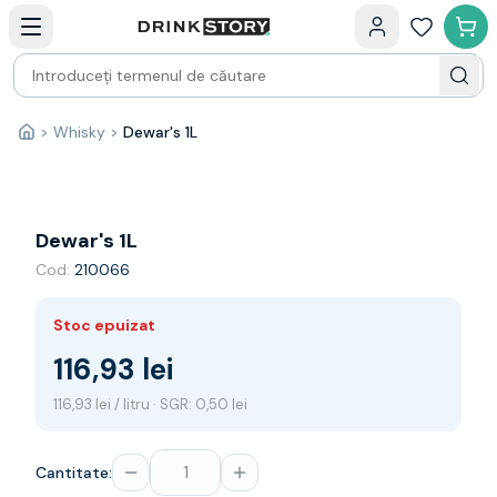
Categorii principale
Acasa
Bauturi fine — selectie
Produse Noi
Cosuri cadou
Pachete & Cadouri
>
Whisky
>
Dewar's 1L
Acasă
Vin
Tamaioasa
Shiraz
Riesling
Dewar's 1L
Franta
Cod:
210066
Spania
Africa de Sud
Stoc epuizat
Australia
Germania
116,93 lei
Noua Zeelanda
116,93 lei / litru · SGR: 0,50 lei
Chile
Spumante
Prosecco
Cantitate:
Sampanie