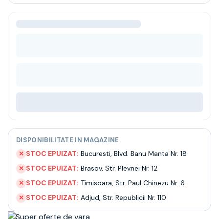
Bere
Ceai
Bacanie
BLACK FRIDAY
Bauturi fine selectie
Cumperi mai mult platesti mai putin
Garantie SGR
Bauturi reci
Despre noi
Contact
Livrare
Termeni si conditii
DISPONIBILITATE IN MAGAZINE
Politica de confidentialitate
Intrebari frecvente
STOC EPUIZAT:
Bucuresti
,
Blvd. Banu Manta Nr. 18
✕
STOC EPUIZAT:
Brasov
,
Str. Plevnei Nr. 12
✕
STOC EPUIZAT:
Timisoara
,
Str. Paul Chinezu Nr. 6
✕
STOC EPUIZAT:
Adjud
,
Str. Republicii Nr. 110
✕