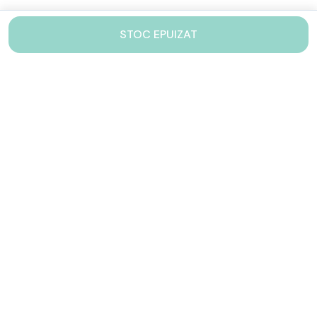
STOC EPUIZAT
Contacteaza-ne!
Iti stam mereu la dispozitie.
031 005 0155
Lu-Vi: 10-17
shop@drinkstory.ro
Contact
DRINKSTORY
Avantajele noastre