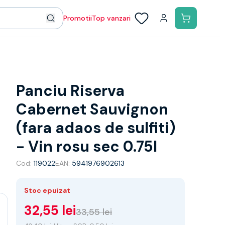
Promotii
Top vanzari
Panciu Riserva
Cabernet Sauvignon
(fara adaos de sulfiti)
- Vin rosu sec 0.75l
Cod:
119022
EAN:
5941976902613
Stoc epuizat
32,55 lei
33,55 lei