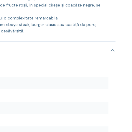
fructe roșii, în special cireșe și coacăze negre, se
lui o complexitate remarcabilă.
m ribeye steak, burger clasic sau costiță de porc,
 desăvârșită.