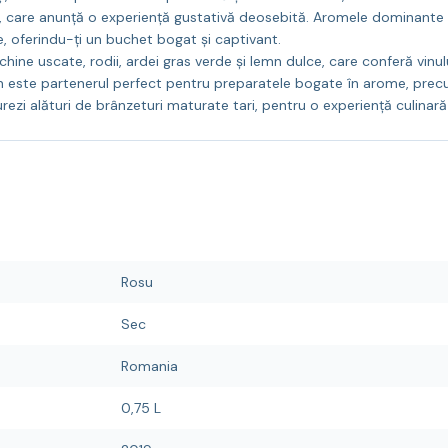
, care anunță o experiență gustativă deosebită. Aromele dominante de 
 oferindu-ți un buchet bogat și captivant.
hine uscate, rodii, ardei gras verde și lemn dulce, care conferă vinu
vin este partenerul perfect pentru preparatele bogate în arome, precu
rezi alături de brânzeturi maturate tari, pentru o experiență culinară
Rosu
Sec
Romania
0,75 L