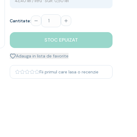
43,40 lei / litru · SGR: 0,50 lei
Cantitate:
STOC EPUIZAT
Adauga in lista de favorite
Fii primul care lasa o recenzie