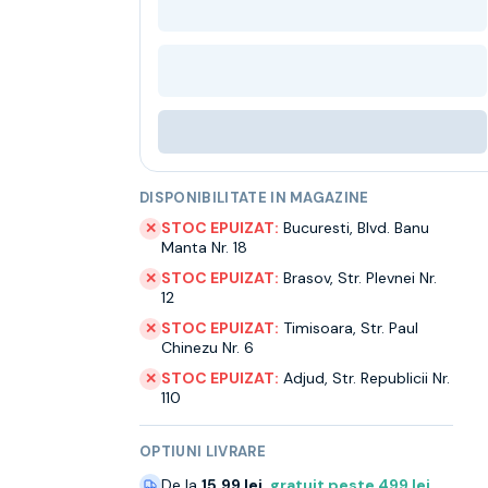
DISPONIBILITATE IN MAGAZINE
STOC EPUIZAT:
Bucuresti
,
Blvd. Banu
✕
Manta Nr. 18
STOC EPUIZAT:
Brasov
,
Str. Plevnei Nr.
✕
12
STOC EPUIZAT:
Timisoara
,
Str. Paul
✕
Chinezu Nr. 6
STOC EPUIZAT:
Adjud
,
Str. Republicii Nr.
✕
110
OPTIUNI LIVRARE
De la
15.99 lei
,
gratuit peste
499
lei