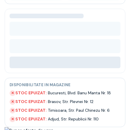
Bere
Ceai
Bacanie
BLACK FRIDAY
Bauturi fine selectie
Cumperi mai mult platesti mai putin
Garantie SGR
Bauturi reci
Despre noi
Contact
Livrare
Termeni si conditii
Politica de confidentialitate
DISPONIBILITATE IN MAGAZINE
Intrebari frecvente
STOC EPUIZAT:
Bucuresti
,
Blvd. Banu Manta Nr. 18
✕
STOC EPUIZAT:
Brasov
,
Str. Plevnei Nr. 12
✕
STOC EPUIZAT:
Timisoara
,
Str. Paul Chinezu Nr. 6
✕
STOC EPUIZAT:
Adjud
,
Str. Republicii Nr. 110
✕