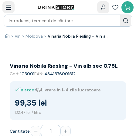
Categorii principale
Acasa
Bauturi fine — selectie
Produse Noi
Cosuri cadou
Pachete & Cadouri
>
Vin
>
Moldova
>
Vinaria Nobila Riesling - Vin alb sec 0.75L
Acasă
Vin
Tamaioasa
Shiraz
Riesling
Vinaria Nobila Riesling - Vin alb sec 0.75L
Franta
Cod:
103001
EAN:
4841576001512
Spania
Africa de Sud
•
În stoc
Livrare în 1-4 zile lucratoare
Australia
Germania
99,35 lei
Noua Zeelanda
Chile
132,47 lei / litru
Spumante
Prosecco
Cantitate:
Sampanie