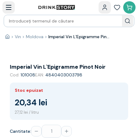
Categorii principale
Acasa
Bauturi fine — selectie
Produse Noi
Cosuri cadou
Pachete & Cadouri
>
Vin
>
Moldova
>
Imperial Vin L`Epigramme Pinot Noir
Acasă
Vin
Tamaioasa
Shiraz
Riesling
Imperial Vin L`Epigramme Pinot Noir
Franta
Cod:
101008
EAN:
4840403003798
Spania
Africa de Sud
Stoc epuizat
Australia
Germania
20,34 lei
Noua Zeelanda
27,12 lei / litru
Chile
Spumante
Prosecco
Cantitate:
Sampanie