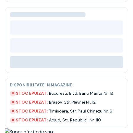
Bere
Ceai
Bacanie
BLACK FRIDAY
Bauturi fine selectie
Cumperi mai mult platesti mai putin
Garantie SGR
Bauturi reci
Despre noi
Contact
Livrare
Termeni si conditii
DISPONIBILITATE IN MAGAZINE
Politica de confidentialitate
Intrebari frecvente
STOC EPUIZAT:
Bucuresti
,
Blvd. Banu Manta Nr. 18
✕
STOC EPUIZAT:
Brasov
,
Str. Plevnei Nr. 12
✕
STOC EPUIZAT:
Timisoara
,
Str. Paul Chinezu Nr. 6
✕
STOC EPUIZAT:
Adjud
,
Str. Republicii Nr. 110
✕