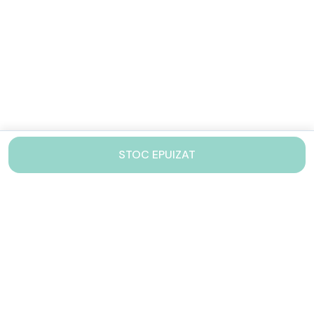
STOC EPUIZAT
Contacteaza-ne!
Iti stam mereu la dispozitie.
031 005 0155
Lu-Vi: 10-17
shop@drinkstory.ro