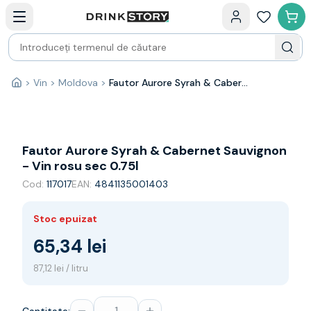
Categorii principale
Acasa
Bauturi fine — selectie
Produse Noi
Cosuri cadou
Pachete & Cadouri
>
Vin
>
Moldova
>
Fautor Aurore Syrah & Cabernet Sauvignon - Vin rosu sec 0.75l
Acasă
Vin
Tamaioasa
Shiraz
Riesling
Fautor Aurore Syrah & Cabernet Sauvignon
Franta
- Vin rosu sec 0.75l
Spania
Cod:
117017
EAN:
4841135001403
Africa de Sud
Australia
Stoc epuizat
Germania
Noua Zeelanda
65,34 lei
Chile
87,12 lei / litru
Spumante
Prosecco
Sampanie