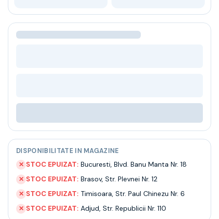
Bere
Ceai
Bacanie
BLACK FRIDAY
Bauturi fine selectie
Cumperi mai mult platesti mai putin
Garantie SGR
Bauturi reci
Despre noi
Contact
Livrare
Termeni si conditii
Politica de confidentialitate
DISPONIBILITATE IN MAGAZINE
Intrebari frecvente
STOC EPUIZAT:
Bucuresti
,
Blvd. Banu Manta Nr. 18
✕
STOC EPUIZAT:
Brasov
,
Str. Plevnei Nr. 12
✕
STOC EPUIZAT:
Timisoara
,
Str. Paul Chinezu Nr. 6
✕
STOC EPUIZAT:
Adjud
,
Str. Republicii Nr. 110
✕