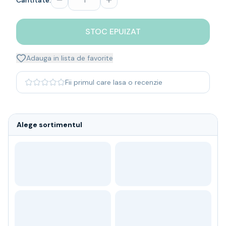
Cantitate:
Whisky
Single malt
STOC EPUIZAT
Blended malt
Irish
Japanese
Adauga in lista de favorite
Bourbon
Blanded Japanese
Fii primul care lasa o recenzie
Canadian
Coniac & Brandy
Rom
Alege sortimentul
Vodka
Gin
Tequila
Lichior
Vermut & bitter
Traditionale
Altele
Soft Drinks