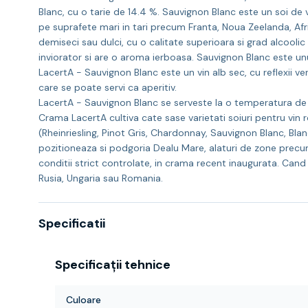
Blanc, cu o tarie de 14.4 %. Sauvignon Blanc este un soi de v
pe suprafete mari in tari precum Franta, Noua Zeelanda, Africa
demiseci sau dulci, cu o calitate superioara si grad alcoolic r
inviorator si are o aroma ierboasa. Sauvignon Blanc este unul
LacertA - Sauvignon Blanc este un vin alb sec, cu reflexii verz
care se poate servi ca aperitiv.
LacertA - Sauvignon Blanc se serveste la o temperatura de 
Crama LacertA cultiva cate sase varietati soiuri pentru vin 
(Rheinriesling, Pinot Gris, Chardonnay, Sauvignon Blanc, Blan
pozitioneaza si podgoria Dealu Mare, alaturi de zone precum
conditii strict controlate, in crama recent inaugurata. Can
Rusia, Ungaria sau Romania.
Specificatii
Specificații tehnice
Culoare