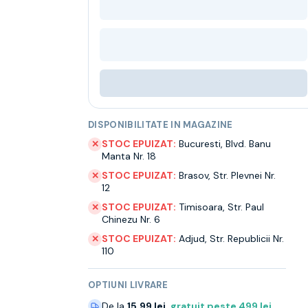
DISPONIBILITATE IN MAGAZINE
STOC EPUIZAT:
Bucuresti
,
Blvd. Banu
✕
Manta Nr. 18
STOC EPUIZAT:
Brasov
,
Str. Plevnei Nr.
✕
12
STOC EPUIZAT:
Timisoara
,
Str. Paul
✕
Chinezu Nr. 6
STOC EPUIZAT:
Adjud
,
Str. Republicii Nr.
✕
110
OPTIUNI LIVRARE
De la
15.99 lei
,
gratuit peste
499
lei