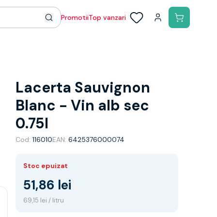
Promotii
Top vanzari
Lacerta Sauvignon
Blanc - Vin alb sec
0.75l
Cod:
116010
EAN:
6425376000074
Stoc epuizat
51,86 lei
69,15 lei / litru