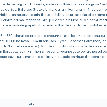
ita de vie originar din Franta, unde se cultiva intens in podgoria Sa
 de Sud, Italia sau Statele Unite, dar si in Romania, in 41 de centre 
idicat, caracterizate prin finete, echilibru, gust catifelat si o aroma p
 dintre cei mai raspanditi struguri de vin din lume si, din acest moti
ui si aroma de grapefruit, ananas si flori de vita de vie. Gustul este vio
6 - 8ºC, alaturi de preparate precum salate, legume, peste sau pui.
rosu (Burgund Royal - Blaufraenkisch, Syrah, Cabernet Sauvignon, Pino
c de Noir, Feteasca Alba). Vinurile sunt obtinute din vita de vie culti
 Bordeaux, Saint-Emilion si Toscana, recunoscute pentru gustul boga
d este cazul sunt maturate exclusiv in butoaie barrique din esente de
Alb