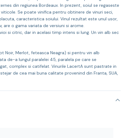
uternes din regiunea Bordeaux. In prezent, soiul se regaseste
viticole. Se poate vinifica pentru obtinere de vinuri seci,
lacuta, caracteristica soiului. Vinul rezultat este unul usor,
v, are o gama variata de versiuni si arome.
i si citric, dar in acelasi timp intens si lung. Un vin alb sec
t Noir, Merlot, feteasca Neagra) si pentru vin alb
vata de-a lungul paralelei 45, paralela pe care se
t, complex si catifelat. Vinurile LacertA sunt pastrate in
 stejar de cea mai buna calitate provenind din Franta, SUA,