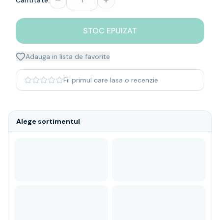
Cantitate:
Whisky
Single malt
STOC EPUIZAT
Blended malt
Irish
Japanese
Adauga in lista de favorite
Bourbon
Blanded Japanese
Fii primul care lasa o recenzie
Canadian
Coniac & Brandy
Rom
Alege sortimentul
Vodka
Gin
Tequila
Lichior
Vermut & bitter
Traditionale
Altele
Soft Drinks