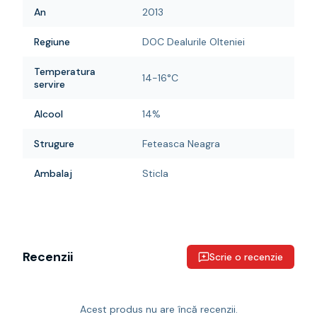
An
2013
Regiune
DOC Dealurile Olteniei
Temperatura
14-16°C
servire
Alcool
14%
Strugure
Feteasca Neagra
Ambalaj
Sticla
Recenzii
Scrie o recenzie
Acest produs nu are încă recenzii.