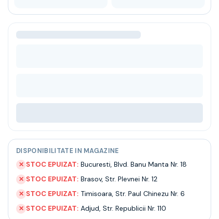
Bere
Ceai
Bacanie
BLACK FRIDAY
Bauturi fine selectie
Cumperi mai mult platesti mai putin
Garantie SGR
Bauturi reci
Despre noi
Contact
Livrare
Termeni si conditii
Politica de confidentialitate
DISPONIBILITATE IN MAGAZINE
Intrebari frecvente
STOC EPUIZAT:
Bucuresti
,
Blvd. Banu Manta Nr. 18
✕
STOC EPUIZAT:
Brasov
,
Str. Plevnei Nr. 12
✕
STOC EPUIZAT:
Timisoara
,
Str. Paul Chinezu Nr. 6
✕
STOC EPUIZAT:
Adjud
,
Str. Republicii Nr. 110
✕