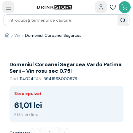
Categorii principale
Acasa
Bauturi fine — selectie
Produse Noi
Cosuri cadou
Pachete & Cadouri
>
Vin
>
Domeniul Coroanei Segarcea Vardo Patima Serii - Vin rosu sec 0.75l
Acasă
Vin
Tamaioasa
Shiraz
Riesling
Domeniul Coroanei Segarcea Vardo Patima
Franta
Serii - Vin rosu sec 0.75l
Spania
Cod:
114024
EAN:
5941968000976
Africa de Sud
Australia
Stoc epuizat
Germania
Noua Zeelanda
61,01 lei
Chile
81,35 lei / litru
Spumante
Prosecco
Sampanie