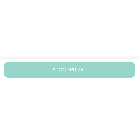
STOC EPUIZAT
Contacteaza-ne!
Iti stam mereu la dispozitie.
031 005 0155
Lu-Vi: 10-17
shop@drinkstory.ro