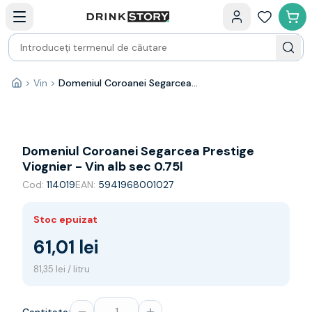
Categorii principale
Acasa
Bauturi fine — selectie
Produse Noi
Cosuri cadou
Pachete & Cadouri
>
Vin
>
Domeniul Coroanei Segarcea Prestige Viognier - Vin alb sec 0.75l
Acasă
Vin
Tamaioasa
Shiraz
Riesling
Domeniul Coroanei Segarcea Prestige
Franta
Viognier - Vin alb sec 0.75l
Spania
Cod:
114019
EAN:
5941968001027
Africa de Sud
Australia
Stoc epuizat
Germania
Noua Zeelanda
61,01 lei
Chile
81,35 lei / litru
Spumante
Prosecco
Sampanie