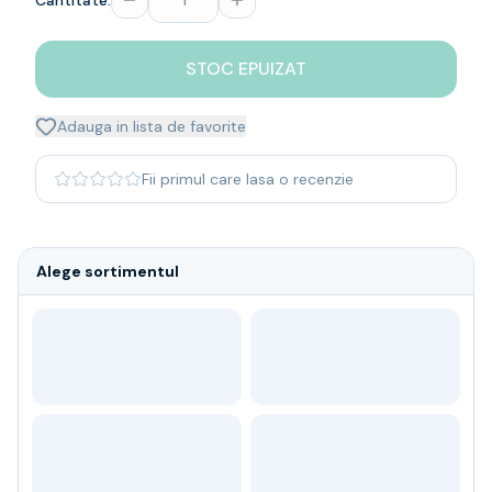
Cantitate:
Whisky
Single malt
STOC EPUIZAT
Blended malt
Irish
Japanese
Adauga in lista de favorite
Bourbon
Blanded Japanese
Fii primul care lasa o recenzie
Canadian
Coniac & Brandy
Rom
Alege sortimentul
Vodka
Gin
Tequila
Lichior
Vermut & bitter
Traditionale
Altele
Soft Drinks