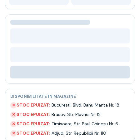
Bere
Ceai
Bacanie
BLACK FRIDAY
Bauturi fine selectie
Cumperi mai mult platesti mai putin
Garantie SGR
Bauturi reci
Despre noi
Contact
Livrare
Termeni si conditii
Politica de confidentialitate
DISPONIBILITATE IN MAGAZINE
Intrebari frecvente
STOC EPUIZAT:
Bucuresti
,
Blvd. Banu Manta Nr. 18
✕
STOC EPUIZAT:
Brasov
,
Str. Plevnei Nr. 12
✕
STOC EPUIZAT:
Timisoara
,
Str. Paul Chinezu Nr. 6
✕
STOC EPUIZAT:
Adjud
,
Str. Republicii Nr. 110
✕