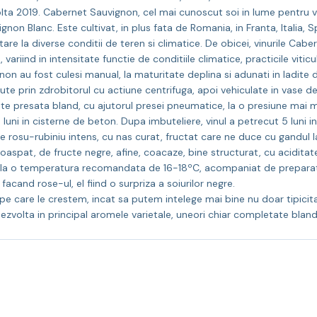
olta 2019. Cabernet Sauvignon, cel mai cunoscut soi in lume pentru vi
on Blanc. Este cultivat, in plus fata de Romania, in Franta, Italia, S
are la diverse conditii de teren si climatice. De obicei, vinurile C
riind in intensitate functie de conditiile climatice, practicile viticulto
au fost culesi manual, la maturitate deplina si adunati in ladite de 
ecute prin zdrobitorul cu actiune centrifuga, apoi vehiculate in vase
e presata bland, cu ajutorul presei pneumatice, la o presiune mai m
luni in cisterne de beton. Dupa imbuteliere, vinul a petrecut 5 luni in 
osu-rubiniu intens, cu nas curat, fructat care ne duce cu gandul l
roaspat, de fructe negre, afine, coacaze, bine structurat, cu aciditat
a o temperatura recomandata de 16-18ºC, acompaniat de preparate d
and rose-ul, el fiind o surpriza a soiurilor negre.
e care le crestem, incat sa putem intelege mai bine nu doar tipicit
ezvolta in principal aromele varietale, uneori chiar completate bland 