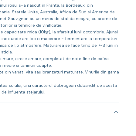
nul rosu, s-a nascut in Franta, la Bordeaux, din
pania, Statele Unite, Australia, Africa de Sud si America de
abernet Sauvignon au un miros de stafida neagra, cu arome de
rilor si tehnicile de vinificatie.
capacitate mica (10kg), la sfarsitul lunii octombrie. Ajunsi
 de inox unde are loc o macerare - fermentare la temperaturi
ica de 1,5 atmosfere. Maturarea se face timp de 7-8 luni in
sticla.
a mure, cirese amare, completat de note fine de cafea,
e medie si taninuri coapte.
in vanat, vita sau branzeturi maturate. Vinurile din gama
atea soiului, ci si caracterul dobrogean dobandit de acesta
de influenta stejarului.