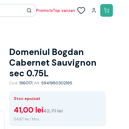
Promotii
Top vanzari
Domeniul Bogdan
Cabernet Sauvignon
sec 0.75L
Cod:
196017
EAN:
5941980302195
Stoc epuizat
41,00 lei
42,71 lei
54,67 lei / litru