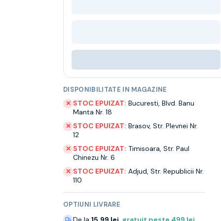
DISPONIBILITATE IN MAGAZINE
STOC EPUIZAT:
Bucuresti
,
Blvd. Banu
✕
Manta Nr. 18
STOC EPUIZAT:
Brasov
,
Str. Plevnei Nr.
✕
12
STOC EPUIZAT:
Timisoara
,
Str. Paul
✕
Chinezu Nr. 6
STOC EPUIZAT:
Adjud
,
Str. Republicii Nr.
✕
110
OPTIUNI LIVRARE
De la
15.99 lei
,
gratuit peste
499
lei