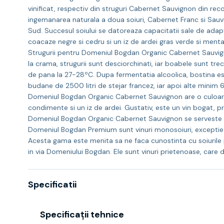
vinificat, respectiv din struguri Cabernet Sauvignon din rec
ingemanarea naturala a doua soiuri, Cabernet Franc si Sauvign
Sud. Succesul soiului se datoreaza capacitatii sale de adapt
coacaze negre si cedru si un iz de ardei gras verde si menta, va
Strugurii pentru Domeniul Bogdan Organic Cabernet Sauvignon 
la crama, strugurii sunt desciorchinati, iar boabele sunt tr
de pana la 27-28ºC. Dupa fermentatia alcoolica, bostina est
budane de 2500 litri de stejar francez, iar apoi alte minim 6 
Domeniul Bogdan Organic Cabernet Sauvignon are o culoare r
condimente si un iz de ardei. Gustativ, este un vin bogat, p
Domeniul Bogdan Organic Cabernet Sauvignon se serveste l
Domeniul Bogdan Premium sunt vinuri monosoiuri, exceptie fac
Acesta gama este menita sa ne faca cunostinta cu soiurile p
in via Domeniului Bogdan. Ele sunt vinuri prietenoase, care d
Specificatii
Specificații tehnice