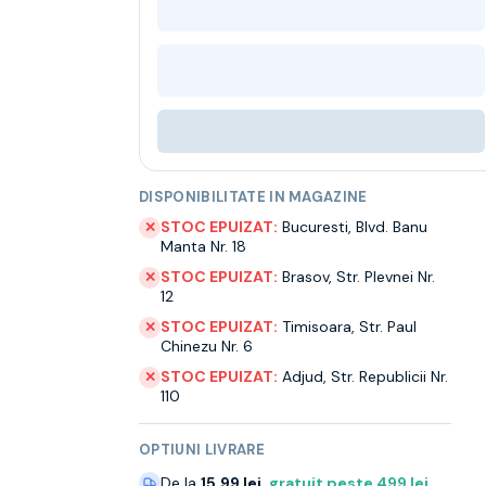
DISPONIBILITATE IN MAGAZINE
STOC EPUIZAT:
Bucuresti
,
Blvd. Banu
✕
Manta Nr. 18
STOC EPUIZAT:
Brasov
,
Str. Plevnei Nr.
✕
12
STOC EPUIZAT:
Timisoara
,
Str. Paul
✕
Chinezu Nr. 6
STOC EPUIZAT:
Adjud
,
Str. Republicii Nr.
✕
110
OPTIUNI LIVRARE
De la
15.99 lei
,
gratuit peste
499
lei