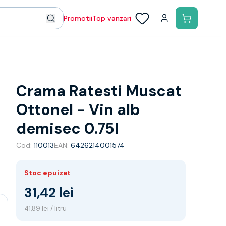
Promotii
Top vanzari
Crama Ratesti Muscat
Ottonel - Vin alb
demisec 0.75l
Cod:
110013
EAN:
6426214001574
Stoc epuizat
31,42 lei
41,89 lei / litru