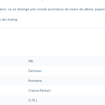
tor, ce se distinge prin notele aromatice de miere de albine, pepen
 din foietaj.
Alb
Demisec
Romania
Crama Ratesti
0,75 L