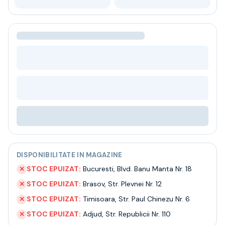
Bere
Ceai
Bacanie
BLACK FRIDAY
Bauturi fine selectie
Cumperi mai mult platesti mai putin
Garantie SGR
Bauturi reci
Despre noi
Contact
Livrare
Termeni si conditii
Politica de confidentialitate
DISPONIBILITATE IN MAGAZINE
Intrebari frecvente
STOC EPUIZAT:
Bucuresti
,
Blvd. Banu Manta Nr. 18
✕
STOC EPUIZAT:
Brasov
,
Str. Plevnei Nr. 12
✕
STOC EPUIZAT:
Timisoara
,
Str. Paul Chinezu Nr. 6
✕
STOC EPUIZAT:
Adjud
,
Str. Republicii Nr. 110
✕