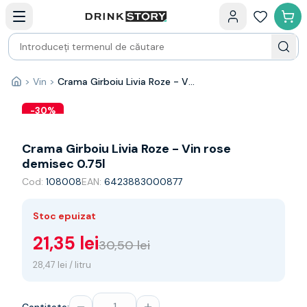
Categorii principale
Acasa
Bauturi fine — selectie
Produse Noi
Cosuri cadou
Pachete & Cadouri
>
Vin
>
Crama Girboiu Livia Roze - Vin rose demisec 0.75l
Acasă
Vin
Tamaioasa
-
30
%
Shiraz
Riesling
Crama Girboiu Livia Roze - Vin rose
Franta
demisec 0.75l
Spania
Cod:
108008
EAN:
6423883000877
Africa de Sud
Australia
Stoc epuizat
Germania
Noua Zeelanda
21,35 lei
30,50 lei
Chile
28,47 lei / litru
Spumante
Prosecco
Sampanie