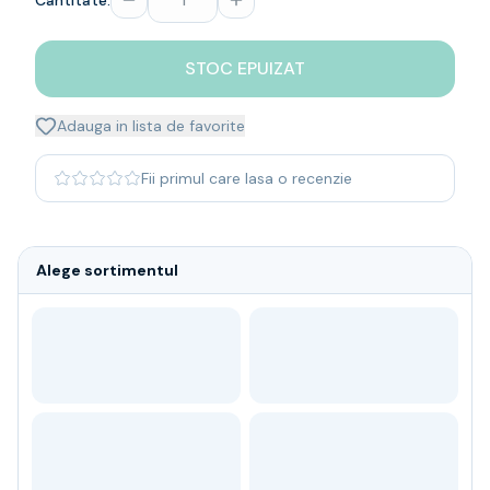
Cantitate:
Whisky
Single malt
STOC EPUIZAT
Blended malt
Irish
Japanese
Adauga in lista de favorite
Bourbon
Blanded Japanese
Fii primul care lasa o recenzie
Canadian
Coniac & Brandy
Rom
Alege sortimentul
Vodka
Gin
Tequila
Lichior
Vermut & bitter
Traditionale
Altele
Soft Drinks