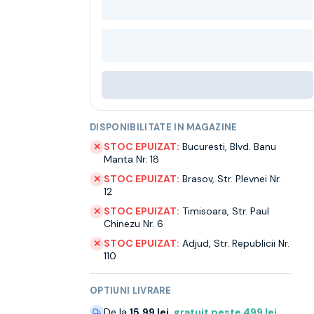
DISPONIBILITATE IN MAGAZINE
STOC EPUIZAT:
Bucuresti
,
Blvd. Banu
✕
Manta Nr. 18
STOC EPUIZAT:
Brasov
,
Str. Plevnei Nr.
✕
12
STOC EPUIZAT:
Timisoara
,
Str. Paul
✕
Chinezu Nr. 6
STOC EPUIZAT:
Adjud
,
Str. Republicii Nr.
✕
110
OPTIUNI LIVRARE
De la
15.99 lei
,
gratuit peste
499
lei