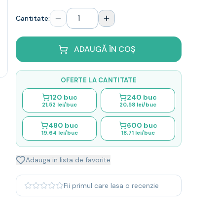
Cantitate:
ADAUGĂ ÎN COȘ
OFERTE LA CANTITATE
120
buc
240
buc
21,52 lei
/buc
20,58 lei
/buc
480
buc
600
buc
19,64 lei
/buc
18,71 lei
/buc
Adauga in lista de favorite
Fii primul care lasa o recenzie