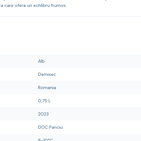
ra care ofera un echlibru frumos.
Alb
Demisec
Romania
0,75 L
2023
DOC Panciu
8-10°C