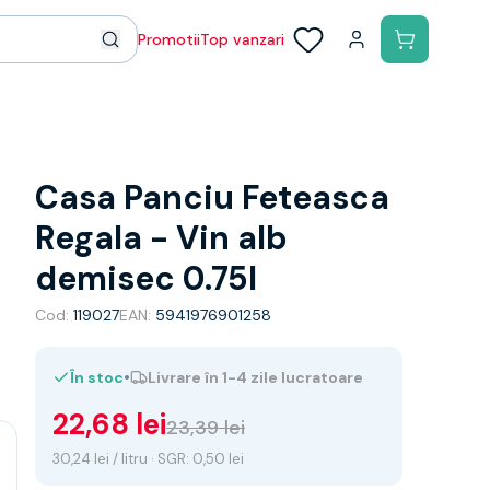
Promotii
Top vanzari
Casa Panciu Feteasca
Regala - Vin alb
demisec 0.75l
Cod:
119027
EAN:
5941976901258
•
În stoc
Livrare în 1-4 zile lucratoare
22,68 lei
23,39 lei
30,24 lei / litru · SGR: 0,50 lei