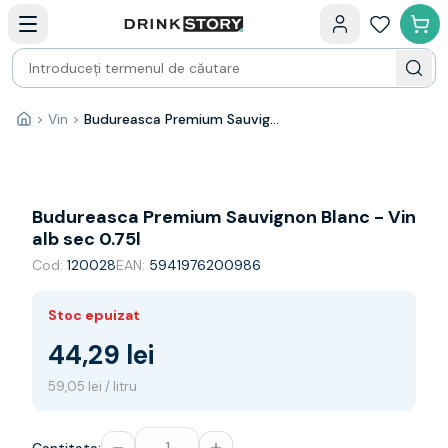
Categorii principale
Acasa
Bauturi fine — selectie
Produse Noi
Cosuri cadou
Pachete & Cadouri
>
Vin
>
Budureasca Premium Sauvignon Blanc - Vin alb sec 0.75l
Acasă
Vin
Tamaioasa
Shiraz
Riesling
Budureasca Premium Sauvignon Blanc - Vin
Franta
alb sec 0.75l
Spania
Cod:
120028
EAN:
5941976200986
Africa de Sud
Australia
Stoc epuizat
Germania
Noua Zeelanda
44,29 lei
Chile
59,05 lei / litru
Spumante
Prosecco
Sampanie