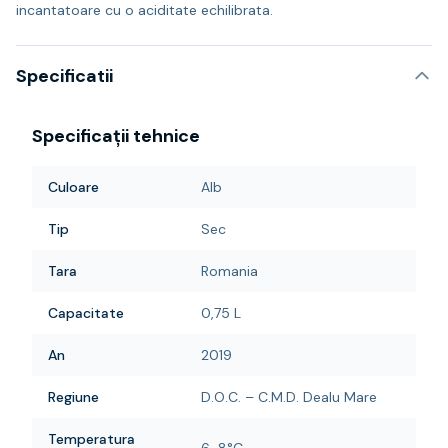
incantatoare cu o aciditate echilibrata.
Specificatii
Specificații tehnice
Culoare
Alb
Tip
Sec
Tara
Romania
Capacitate
0,75 L
An
2019
Regiune
D.O.C. – C.M.D. Dealu Mare
Temperatura