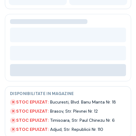
Bere
Ceai
Bacanie
BLACK FRIDAY
Bauturi fine selectie
Cumperi mai mult platesti mai putin
Garantie SGR
Bauturi reci
Despre noi
Contact
Livrare
Termeni si conditii
Politica de confidentialitate
DISPONIBILITATE IN MAGAZINE
Intrebari frecvente
STOC EPUIZAT:
Bucuresti
,
Blvd. Banu Manta Nr. 18
✕
STOC EPUIZAT:
Brasov
,
Str. Plevnei Nr. 12
✕
STOC EPUIZAT:
Timisoara
,
Str. Paul Chinezu Nr. 6
✕
STOC EPUIZAT:
Adjud
,
Str. Republicii Nr. 110
✕