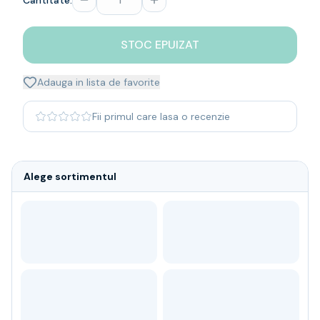
Cantitate:
Whisky
Single malt
STOC EPUIZAT
Blended malt
Irish
Japanese
Adauga in lista de favorite
Bourbon
Blanded Japanese
Fii primul care lasa o recenzie
Canadian
Coniac & Brandy
Rom
Alege sortimentul
Vodka
Gin
Tequila
Lichior
Vermut & bitter
Traditionale
Altele
Soft Drinks