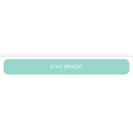
STOC EPUIZAT
Contacteaza-ne!
Iti stam mereu la dispozitie.
031 005 0155
Lu-Vi: 10-17
shop@drinkstory.ro