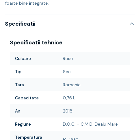
foarte bine integrate.
Specificatii
Specificații tehnice
Culoare
Rosu
Tip
Sec
Tara
Romania
Capacitate
0,75 L
An
2018
Regiune
D.O.C. – C.M.D. Dealu Mare
Temperatura