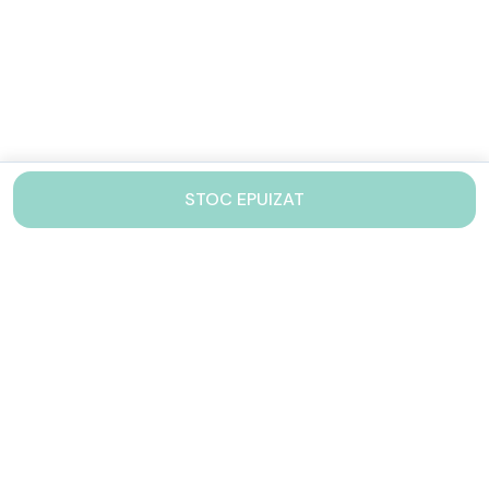
STOC EPUIZAT
Contacteaza-ne!
Iti stam mereu la dispozitie.
031 005 0155
Lu-Vi: 10-17
shop@drinkstory.ro
Contact