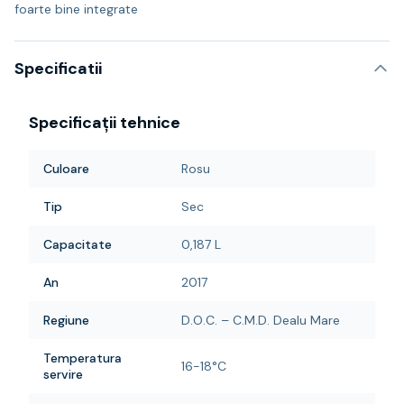
foarte bine integrate
Specificatii
Specificații tehnice
Culoare
Rosu
Tip
Sec
Capacitate
0,187 L
An
2017
Regiune
D.O.C. – C.M.D. Dealu Mare
Temperatura
16-18°C
servire