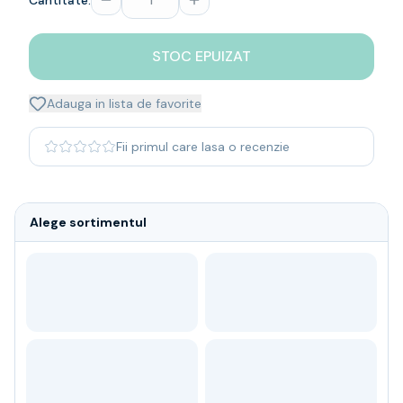
Cantitate:
Whisky
Single malt
STOC EPUIZAT
Blended malt
Irish
Japanese
Adauga in lista de favorite
Bourbon
Blanded Japanese
Fii primul care lasa o recenzie
Canadian
Coniac & Brandy
Rom
Alege sortimentul
Vodka
Gin
Tequila
Lichior
Vermut & bitter
Traditionale
Altele
Soft Drinks