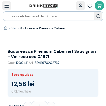
Categorii principale
Acasa
Bauturi fine — selectie
Produse Noi
Cosuri cadou
Pachete & Cadouri
>
Vin
>
Budureasca Premium Cabernet Sauvignon - Vin rosu sec 0.187l
Acasă
Vin
Tamaioasa
Shiraz
Riesling
Budureasca Premium Cabernet Sauvignon
Franta
- Vin rosu sec 0.187l
Spania
Cod:
120041
EAN:
5941976202737
Africa de Sud
Australia
Stoc epuizat
Germania
Noua Zeelanda
12,58 lei
Chile
67,27 lei / litru
Spumante
Prosecco
Sampanie