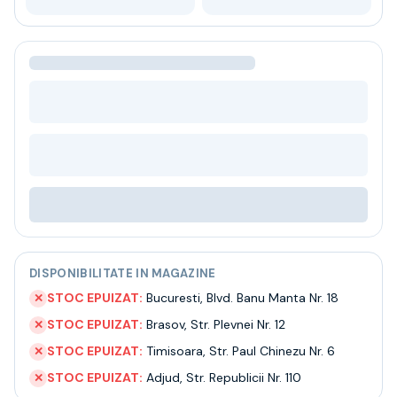
Bere
Ceai
Bacanie
BLACK FRIDAY
Bauturi fine selectie
Cumperi mai mult platesti mai putin
Garantie SGR
Bauturi reci
Despre noi
Contact
Livrare
Termeni si conditii
Politica de confidentialitate
DISPONIBILITATE IN MAGAZINE
Intrebari frecvente
STOC EPUIZAT:
Bucuresti
,
Blvd. Banu Manta Nr. 18
✕
STOC EPUIZAT:
Brasov
,
Str. Plevnei Nr. 12
✕
STOC EPUIZAT:
Timisoara
,
Str. Paul Chinezu Nr. 6
✕
STOC EPUIZAT:
Adjud
,
Str. Republicii Nr. 110
✕