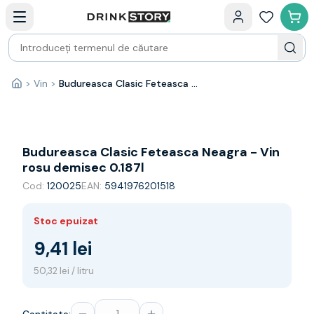
Categorii principale
Acasa
Bauturi fine — selectie
Produse Noi
Cosuri cadou
Pachete & Cadouri
>
Vin
>
Budureasca Clasic Feteasca Neagra - Vin rosu demisec 0.187l
Acasă
Vin
Tamaioasa
Shiraz
Riesling
Budureasca Clasic Feteasca Neagra - Vin
Franta
rosu demisec 0.187l
Spania
Cod:
120025
EAN:
5941976201518
Africa de Sud
Australia
Stoc epuizat
Germania
Noua Zeelanda
9,41 lei
Chile
50,32 lei / litru
Spumante
Prosecco
Sampanie