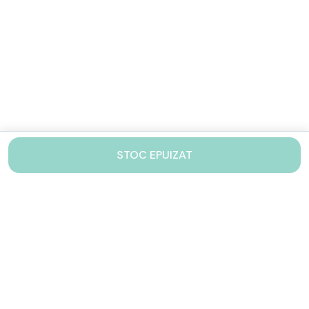
STOC EPUIZAT
Contacteaza-ne!
Iti stam mereu la dispozitie.
031 005 0155
Lu-Vi: 10-17
shop@drinkstory.ro