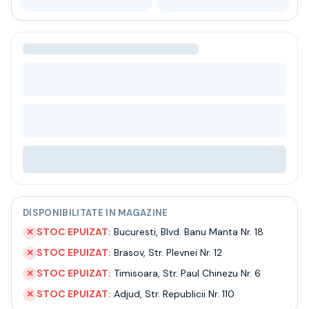
Bere
Ceai
Bacanie
BLACK FRIDAY
Bauturi fine selectie
Cumperi mai mult platesti mai putin
Garantie SGR
Bauturi reci
Despre noi
Contact
Livrare
Termeni si conditii
Politica de confidentialitate
DISPONIBILITATE IN MAGAZINE
Intrebari frecvente
STOC EPUIZAT:
Bucuresti
,
Blvd. Banu Manta Nr. 18
✕
STOC EPUIZAT:
Brasov
,
Str. Plevnei Nr. 12
✕
STOC EPUIZAT:
Timisoara
,
Str. Paul Chinezu Nr. 6
✕
STOC EPUIZAT:
Adjud
,
Str. Republicii Nr. 110
✕