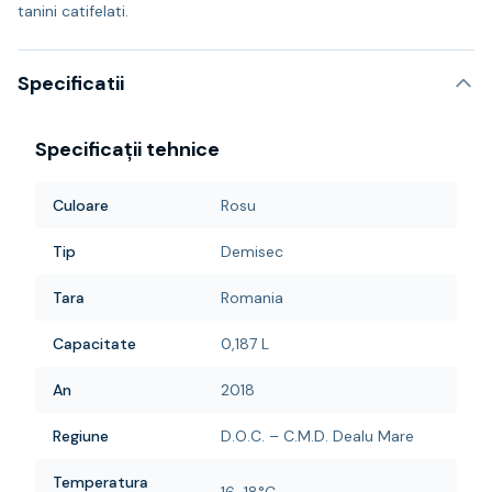
tanini catifelati.
Specificatii
Specificații tehnice
Culoare
Rosu
Tip
Demisec
Tara
Romania
Capacitate
0,187 L
An
2018
Regiune
D.O.C. – C.M.D. Dealu Mare
Temperatura