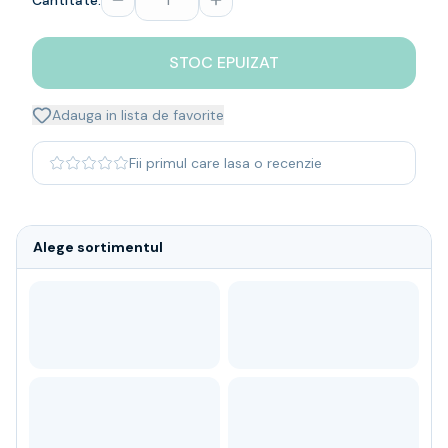
Cantitate:
Whisky
Single malt
STOC EPUIZAT
Blended malt
Irish
Japanese
Adauga in lista de favorite
Bourbon
Blanded Japanese
Fii primul care lasa o recenzie
Canadian
Coniac & Brandy
Rom
Alege sortimentul
Vodka
Gin
Tequila
Lichior
Vermut & bitter
Traditionale
Altele
Soft Drinks