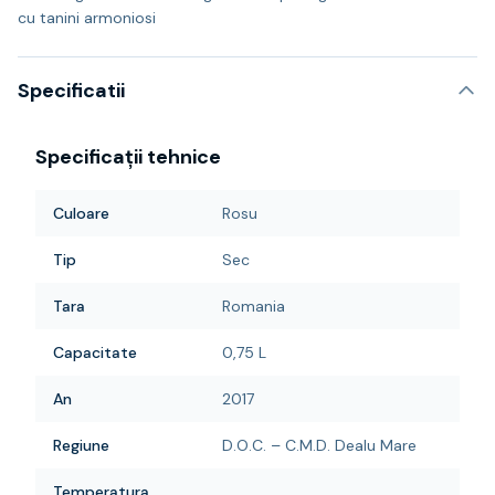
cu tanini armoniosi
Specificatii
Specificații tehnice
Culoare
Rosu
Tip
Sec
Tara
Romania
Capacitate
0,75 L
An
2017
Regiune
D.O.C. – C.M.D. Dealu Mare
Temperatura