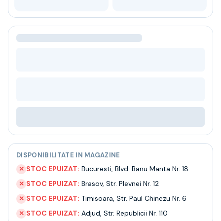
Bere
Ceai
Bacanie
BLACK FRIDAY
Bauturi fine selectie
Cumperi mai mult platesti mai putin
Garantie SGR
Bauturi reci
Despre noi
Contact
Livrare
Termeni si conditii
Politica de confidentialitate
Intrebari frecvente
DISPONIBILITATE IN MAGAZINE
STOC EPUIZAT:
Bucuresti
,
Blvd. Banu Manta Nr. 18
✕
STOC EPUIZAT:
Brasov
,
Str. Plevnei Nr. 12
✕
STOC EPUIZAT:
Timisoara
,
Str. Paul Chinezu Nr. 6
✕
STOC EPUIZAT:
Adjud
,
Str. Republicii Nr. 110
✕