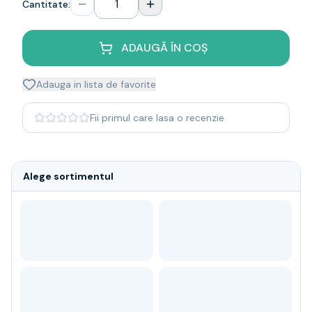
Cantitate:
Whisky
Single malt
Blended malt
ADAUGĂ ÎN COȘ
Irish
Japanese
Adauga in lista de favorite
Bourbon
Blanded Japanese
Fii primul care lasa o recenzie
Canadian
Coniac & Brandy
Rom
Alege sortimentul
Vodka
Gin
Tequila
Lichior
Vermut & bitter
Traditionale
Altele
Soft Drinks