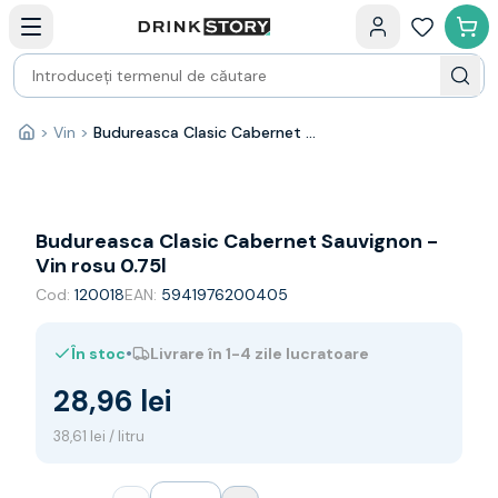
Categorii principale
Acasa
Bauturi fine — selectie
Produse Noi
Cosuri cadou
Pachete & Cadouri
>
Vin
>
Budureasca Clasic Cabernet Sauvignon - Vin rosu 0.75l
Acasă
Vin
Tamaioasa
Shiraz
Riesling
Budureasca Clasic Cabernet Sauvignon -
Franta
Vin rosu 0.75l
Spania
Cod:
120018
EAN:
5941976200405
Africa de Sud
Australia
•
În stoc
Livrare în 1-4 zile lucratoare
Germania
Noua Zeelanda
28,96 lei
Chile
Spumante
38,61 lei / litru
Prosecco
Sampanie