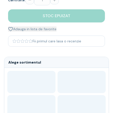
Cantitate:
Whisky
Single malt
STOC EPUIZAT
Blended malt
Irish
Japanese
Adauga in lista de favorite
Bourbon
Blanded Japanese
Fii primul care lasa o recenzie
Canadian
Coniac & Brandy
Rom
Alege sortimentul
Vodka
Gin
Tequila
Lichior
Vermut & bitter
Traditionale
Altele
Soft Drinks