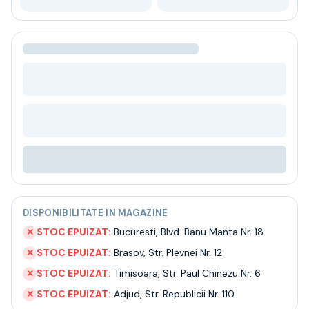
Bere
Ceai
Bacanie
BLACK FRIDAY
Bauturi fine selectie
Cumperi mai mult platesti mai putin
Garantie SGR
Bauturi reci
Despre noi
Contact
Livrare
Termeni si conditii
Politica de confidentialitate
DISPONIBILITATE IN MAGAZINE
Intrebari frecvente
STOC EPUIZAT:
Bucuresti
,
Blvd. Banu Manta Nr. 18
✕
STOC EPUIZAT:
Brasov
,
Str. Plevnei Nr. 12
✕
STOC EPUIZAT:
Timisoara
,
Str. Paul Chinezu Nr. 6
✕
STOC EPUIZAT:
Adjud
,
Str. Republicii Nr. 110
✕