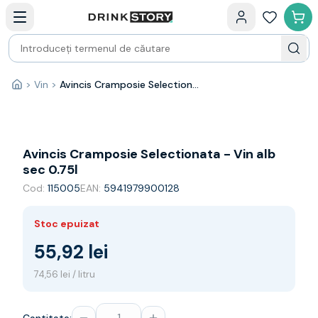
Categorii principale
Acasa
Bauturi fine — selectie
Produse Noi
Cosuri cadou
Pachete & Cadouri
>
Vin
>
Avincis Cramposie Selectionata - Vin alb sec 0.75l
Acasă
Vin
Tamaioasa
Shiraz
Riesling
Avincis Cramposie Selectionata - Vin alb
Franta
sec 0.75l
Spania
Cod:
115005
EAN:
5941979900128
Africa de Sud
Australia
Stoc epuizat
Germania
Noua Zeelanda
55,92 lei
Chile
74,56 lei / litru
Spumante
Prosecco
Sampanie