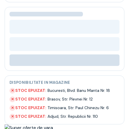
Bere
Ceai
Bacanie
BLACK FRIDAY
Bauturi fine selectie
Cumperi mai mult platesti mai putin
Garantie SGR
Bauturi reci
Despre noi
Contact
Livrare
Termeni si conditii
DISPONIBILITATE IN MAGAZINE
Politica de confidentialitate
Intrebari frecvente
STOC EPUIZAT:
Bucuresti
,
Blvd. Banu Manta Nr. 18
✕
STOC EPUIZAT:
Brasov
,
Str. Plevnei Nr. 12
✕
STOC EPUIZAT:
Timisoara
,
Str. Paul Chinezu Nr. 6
✕
STOC EPUIZAT:
Adjud
,
Str. Republicii Nr. 110
✕