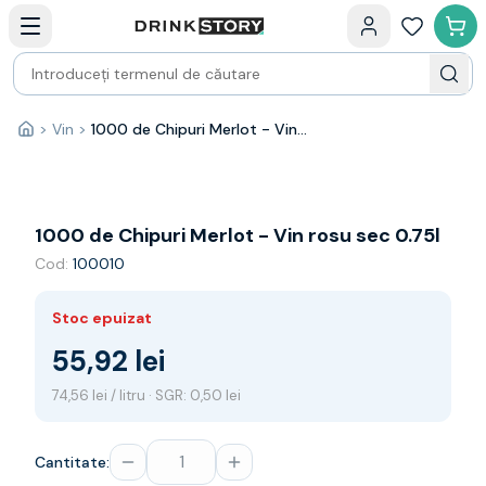
Categorii principale
Acasa
Bauturi fine — selectie
Produse Noi
Cosuri cadou
Pachete & Cadouri
>
Vin
>
1000 de Chipuri Merlot - Vin rosu sec 0.75l
Acasă
Vin
Tamaioasa
Shiraz
Riesling
1000 de Chipuri Merlot - Vin rosu sec 0.75l
Franta
Cod:
100010
Spania
Africa de Sud
Stoc epuizat
Australia
Germania
55,92 lei
Noua Zeelanda
74,56 lei / litru · SGR: 0,50 lei
Chile
Spumante
Prosecco
Cantitate:
Sampanie