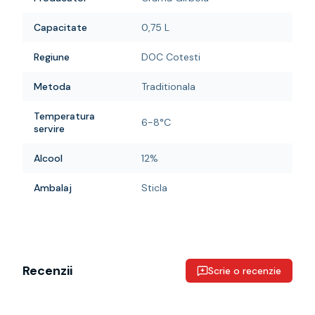
Capacitate
0,75 L
Regiune
DOC Cotesti
Metoda
Traditionala
Temperatura
6-8°C
servire
Alcool
12%
Ambalaj
Sticla
Recenzii
Scrie o recenzie