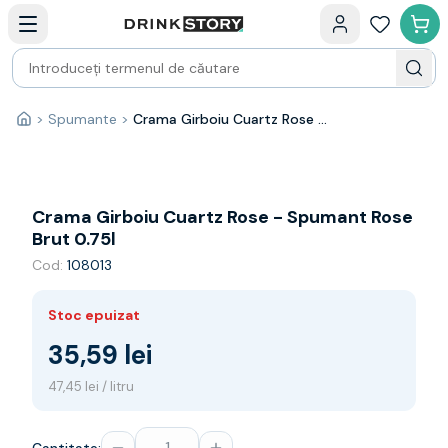
Categorii principale
Acasa
Bauturi fine — selectie
Produse Noi
Cosuri cadou
Pachete & Cadouri
>
Spumante
>
Crama Girboiu Cuartz Rose - Spumant Rose Brut 0.75l
Acasă
Vin
Tamaioasa
Shiraz
Riesling
Crama Girboiu Cuartz Rose - Spumant Rose
Franta
Brut 0.75l
Spania
Cod:
108013
Africa de Sud
Australia
Stoc epuizat
Germania
Noua Zeelanda
35,59 lei
Chile
47,45 lei / litru
Spumante
Prosecco
Sampanie