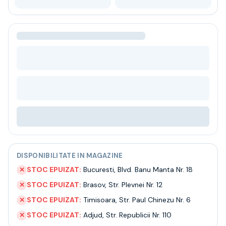
Bere
Ceai
Bacanie
BLACK FRIDAY
Bauturi fine selectie
Cumperi mai mult platesti mai putin
Garantie SGR
Bauturi reci
Despre noi
Contact
Livrare
Termeni si conditii
Politica de confidentialitate
DISPONIBILITATE IN MAGAZINE
Intrebari frecvente
STOC EPUIZAT:
Bucuresti
,
Blvd. Banu Manta Nr. 18
✕
STOC EPUIZAT:
Brasov
,
Str. Plevnei Nr. 12
✕
STOC EPUIZAT:
Timisoara
,
Str. Paul Chinezu Nr. 6
✕
STOC EPUIZAT:
Adjud
,
Str. Republicii Nr. 110
✕