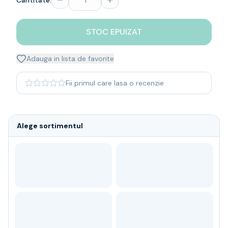
Cantitate:
Whisky
Single malt
STOC EPUIZAT
Blended malt
Irish
Japanese
Adauga in lista de favorite
Bourbon
Blanded Japanese
Fii primul care lasa o recenzie
Canadian
Coniac & Brandy
Rom
Alege sortimentul
Vodka
Gin
Tequila
Lichior
Vermut & bitter
Traditionale
Altele
Soft Drinks