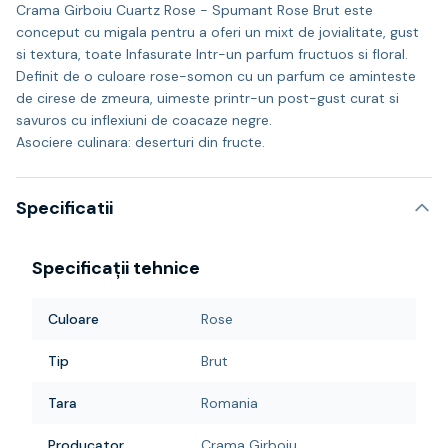
Crama Girboiu Cuartz Rose - Spumant Rose Brut este
conceput cu migala pentru a oferi un mixt de jovialitate, gust
si textura, toate Infasurate Intr-un parfum fructuos si floral.
Definit de o culoare rose-somon cu un parfum ce aminteste
de cirese de zmeura, uimeste printr-un post-gust curat si
savuros cu inflexiuni de coacaze negre.
Asociere culinara: deserturi din fructe.
Specificatii
Specificații tehnice
Culoare
Rose
Tip
Brut
Tara
Romania
Producator
Crama Girboiu