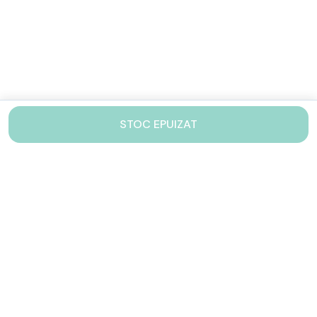
STOC EPUIZAT
Contacteaza-ne!
Iti stam mereu la dispozitie.
031 005 0155
Lu-Vi: 10-17
shop@drinkstory.ro
Contact