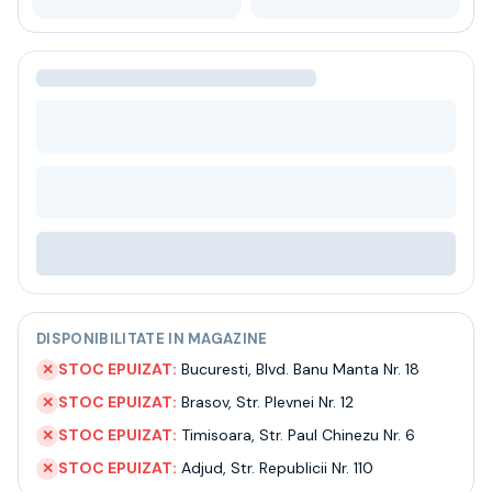
Bere
Ceai
Bacanie
BLACK FRIDAY
Bauturi fine selectie
Cumperi mai mult platesti mai putin
Garantie SGR
Bauturi reci
Despre noi
Contact
Livrare
Termeni si conditii
Politica de confidentialitate
DISPONIBILITATE IN MAGAZINE
Intrebari frecvente
STOC EPUIZAT:
Bucuresti
,
Blvd. Banu Manta Nr. 18
✕
STOC EPUIZAT:
Brasov
,
Str. Plevnei Nr. 12
✕
STOC EPUIZAT:
Timisoara
,
Str. Paul Chinezu Nr. 6
✕
STOC EPUIZAT:
Adjud
,
Str. Republicii Nr. 110
✕