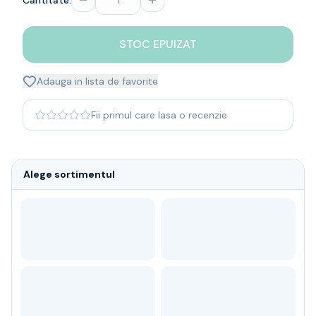
Cantitate:
Whisky
Single malt
STOC EPUIZAT
Blended malt
Irish
Japanese
Adauga in lista de favorite
Bourbon
Blanded Japanese
Fii primul care lasa o recenzie
Canadian
Coniac & Brandy
Rom
Alege sortimentul
Vodka
Gin
Tequila
Lichior
Vermut & bitter
Traditionale
Altele
Soft Drinks