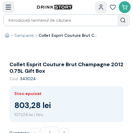
Categorii principale
Acasa
Bauturi fine — selectie
Produse Noi
Cosuri cadou
Pachete & Cadouri
>
Sampanie
>
Collet Esprit Couture Brut Champagne 2012 0.75L Gift Box
Acasă
Vin
Tamaioasa
Shiraz
Riesling
Collet Esprit Couture Brut Champagne 2012
Franta
0.75L Gift Box
Spania
Cod:
343024
Africa de Sud
Australia
Stoc epuizat
Germania
Noua Zeelanda
803,28 lei
Chile
1071,04 lei / litru
Spumante
Prosecco
Sampanie