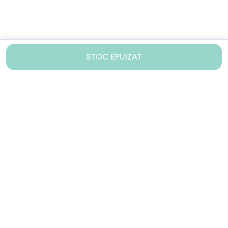
STOC EPUIZAT
Contacteaza-ne!
Iti stam mereu la dispozitie.
031 005 0155
Lu-Vi: 10-17
shop@drinkstory.ro
Contact