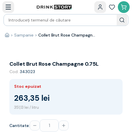
Categorii principale
Acasa
Bauturi fine — selectie
Produse Noi
Cosuri cadou
Pachete & Cadouri
>
Sampanie
>
Collet Brut Rose Champagne 0.75L
Acasă
Vin
Tamaioasa
Shiraz
Riesling
Collet Brut Rose Champagne 0.75L
Franta
Cod:
343023
Spania
Africa de Sud
Stoc epuizat
Australia
Germania
263,35 lei
Noua Zeelanda
351,13 lei / litru
Chile
Spumante
Prosecco
Cantitate:
Sampanie