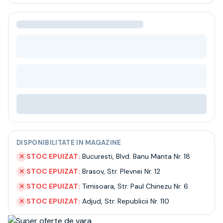
Bere
Ceai
Bacanie
BLACK FRIDAY
Bauturi fine selectie
Cumperi mai mult platesti mai putin
Garantie SGR
Bauturi reci
Despre noi
Contact
Livrare
Termeni si conditii
DISPONIBILITATE IN MAGAZINE
Politica de confidentialitate
Intrebari frecvente
STOC EPUIZAT:
Bucuresti
,
Blvd. Banu Manta Nr. 18
✕
STOC EPUIZAT:
Brasov
,
Str. Plevnei Nr. 12
✕
STOC EPUIZAT:
Timisoara
,
Str. Paul Chinezu Nr. 6
✕
STOC EPUIZAT:
Adjud
,
Str. Republicii Nr. 110
✕