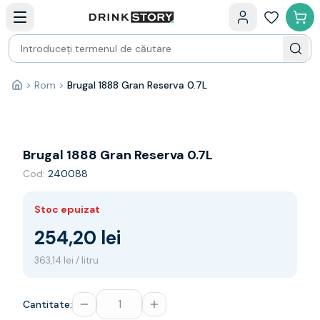
Categorii principale
Acasa
Bauturi fine — selectie
Produse Noi
Cosuri cadou
Pachete & Cadouri
>
Rom
>
Brugal 1888 Gran Reserva 0.7L
Acasă
Vin
Tamaioasa
Shiraz
Riesling
Brugal 1888 Gran Reserva 0.7L
Franta
Cod:
240088
Spania
Africa de Sud
Stoc epuizat
Australia
Germania
254,20 lei
Noua Zeelanda
363,14 lei / litru
Chile
Spumante
Prosecco
Cantitate:
Sampanie