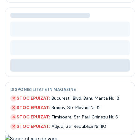
Bere
Ceai
Bacanie
BLACK FRIDAY
Bauturi fine selectie
Cumperi mai mult platesti mai putin
Garantie SGR
Bauturi reci
Despre noi
Contact
Livrare
Termeni si conditii
DISPONIBILITATE IN MAGAZINE
Politica de confidentialitate
Intrebari frecvente
STOC EPUIZAT:
Bucuresti
,
Blvd. Banu Manta Nr. 18
✕
STOC EPUIZAT:
Brasov
,
Str. Plevnei Nr. 12
✕
STOC EPUIZAT:
Timisoara
,
Str. Paul Chinezu Nr. 6
✕
STOC EPUIZAT:
Adjud
,
Str. Republicii Nr. 110
✕