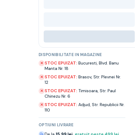
DISPONIBILITATE IN MAGAZINE
STOC EPUIZAT:
Bucuresti
,
Blvd. Banu
✕
Manta Nr. 18
STOC EPUIZAT:
Brasov
,
Str. Plevnei Nr.
✕
12
STOC EPUIZAT:
Timisoara
,
Str. Paul
✕
Chinezu Nr. 6
STOC EPUIZAT:
Adjud
,
Str. Republicii Nr.
✕
110
OPTIUNI LIVRARE
De la
15.99 lei
,
gratuit peste
499
lei