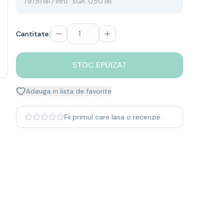
797,81 lei / litru · SGR: 0,50 lei
Cantitate:
STOC EPUIZAT
Adauga in lista de favorite
Fii primul care lasa o recenzie