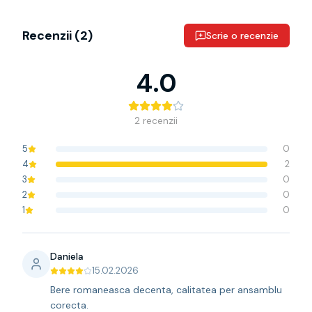
Recenzii (
2
)
Scrie o recenzie
4.0
2
recenzii
5
0
4
2
3
0
2
0
1
0
Daniela
15.02.2026
Bere romaneasca decenta, calitatea per ansamblu
corecta.