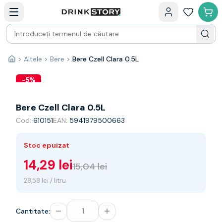
Categorii principale
Acasa
Bauturi fine — selectie
Produse Noi
Cosuri cadou
Pachete & Cadouri
>
Altele
>
Bere
>
Bere Czell Clara 0.5L
Acasă
Vin
Tamaioasa
-
5
%
Shiraz
Riesling
Bere Czell Clara 0.5L
Franta
Cod:
610151
EAN:
5941979500663
Spania
Africa de Sud
Stoc epuizat
Australia
Germania
14,29 lei
15,04 lei
Noua Zeelanda
28,58 lei / litru
Chile
Spumante
Prosecco
Cantitate:
Sampanie