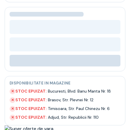
Bere
Ceai
Bacanie
BLACK FRIDAY
Bauturi fine selectie
Cumperi mai mult platesti mai putin
Garantie SGR
Bauturi reci
Despre noi
Contact
Livrare
Termeni si conditii
DISPONIBILITATE IN MAGAZINE
Politica de confidentialitate
Intrebari frecvente
STOC EPUIZAT:
Bucuresti
,
Blvd. Banu Manta Nr. 18
✕
STOC EPUIZAT:
Brasov
,
Str. Plevnei Nr. 12
✕
STOC EPUIZAT:
Timisoara
,
Str. Paul Chinezu Nr. 6
✕
STOC EPUIZAT:
Adjud
,
Str. Republicii Nr. 110
✕