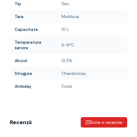
Tip
Sec
Tara
Moldova
Capacitate
10 L
Temperatura
6-8°C
servire
Alcool
12,5%
Strugure
Chardonnay
Ambalaj
Cutie
Recenzii
Scrie o recenzie