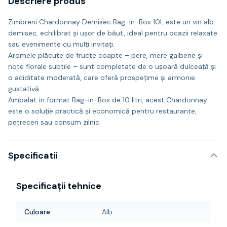
Descriere produs
Zimbreni Chardonnay Demisec Bag-in-Box 10L este un vin alb
demisec, echilibrat și ușor de băut, ideal pentru ocazii relaxate
sau evenimente cu mulți invitați.
Aromele plăcute de fructe coapte – pere, mere galbene și
note florale subtile – sunt completate de o ușoară dulceață și
o aciditate moderată, care oferă prospețime și armonie
gustativă.
Ambalat în format Bag-in-Box de 10 litri, acest Chardonnay
este o soluție practică și economică pentru restaurante,
petreceri sau consum zilnic.
Specificatii
Specificații tehnice
Culoare
Alb