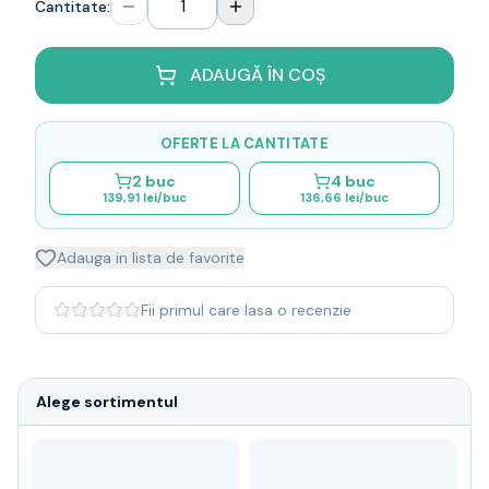
Cantitate:
Whisky
Single malt
Blended malt
ADAUGĂ ÎN COȘ
Irish
Japanese
OFERTE LA CANTITATE
Bourbon
Blanded Japanese
2
buc
4
buc
139,91 lei
/buc
136,66 lei
/buc
Canadian
Coniac & Brandy
Rom
Adauga in lista de favorite
Vodka
Gin
Fii primul care lasa o recenzie
Tequila
Lichior
Vermut & bitter
Alege sortimentul
Traditionale
Altele
Soft Drinks