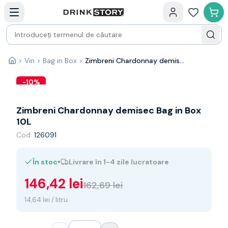
Categorii principale
Acasa
Bauturi fine — selectie
Produse Noi
Cosuri cadou
Pachete & Cadouri
>
Vin
>
Bag in Box
>
Zimbreni Chardonnay demisec Bag in Box 10L
Acasă
Vin
Tamaioasa
-
10
%
Shiraz
Riesling
Zimbreni Chardonnay demisec Bag in Box
Franta
10L
Spania
Cod:
126091
Africa de Sud
Australia
•
În stoc
Livrare în 1-4 zile lucratoare
Germania
Noua Zeelanda
146,42 lei
162,69 lei
Chile
Spumante
14,64 lei / litru
Prosecco
Sampanie