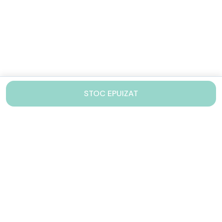
STOC EPUIZAT
Contacteaza-ne!
Iti stam mereu la dispozitie.
031 005 0155
Lu-Vi: 10-17
shop@drinkstory.ro
Contact