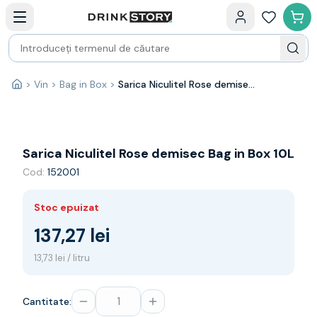
Categorii principale
Acasa
Bauturi fine — selectie
Produse Noi
Cosuri cadou
Pachete & Cadouri
>
Vin
>
Bag in Box
>
Sarica Niculitel Rose demisec Bag in Box 10L
Acasă
Vin
Tamaioasa
Shiraz
Riesling
Sarica Niculitel Rose demisec Bag in Box 10L
Franta
Cod:
152001
Spania
Africa de Sud
Stoc epuizat
Australia
Germania
137,27 lei
Noua Zeelanda
13,73 lei / litru
Chile
Spumante
Prosecco
Cantitate:
Sampanie