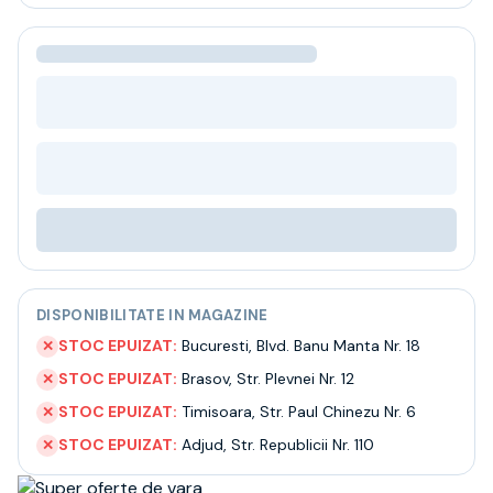
Bere
Ceai
Bacanie
BLACK FRIDAY
Bauturi fine selectie
Cumperi mai mult platesti mai putin
Garantie SGR
Bauturi reci
Despre noi
Contact
Livrare
Termeni si conditii
DISPONIBILITATE IN MAGAZINE
Politica de confidentialitate
Intrebari frecvente
STOC EPUIZAT:
Bucuresti
,
Blvd. Banu Manta Nr. 18
✕
STOC EPUIZAT:
Brasov
,
Str. Plevnei Nr. 12
✕
STOC EPUIZAT:
Timisoara
,
Str. Paul Chinezu Nr. 6
✕
STOC EPUIZAT:
Adjud
,
Str. Republicii Nr. 110
✕