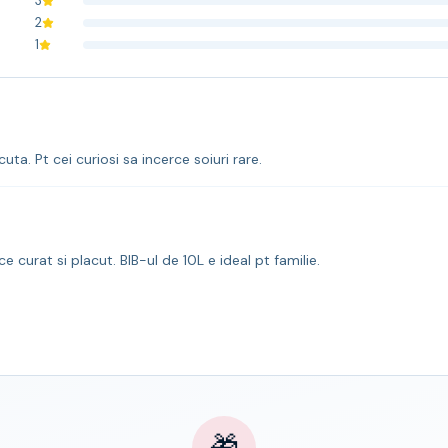
3
2
1
uta. Pt cei curiosi sa incerce soiuri rare.
ace curat si placut. BIB-ul de 10L e ideal pt familie.
🎁