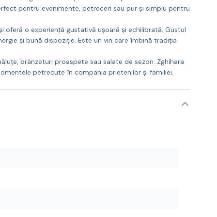
 perfect pentru evenimente, petreceri sau pur și simplu pentru
i oferă o experiență gustativă ușoară și echilibrată. Gustul
gie și bună dispoziție. Este un vin care îmbină tradiția
ăluțe, brânzeturi proaspete sau salate de sezon. Zghihara
omentele petrecute în compania prietenilor și familiei.