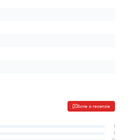
Scrie o recenzie
1
1