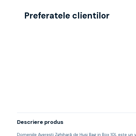
Preferatele clientilor
Descriere produs
Domeniile Averești Zghihară de Huși Bag in Box 10L este un 