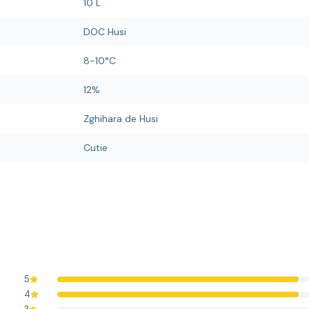
10 L
DOC Husi
8-10°C
12%
Zghihara de Husi
Cutie
5
4