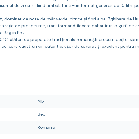
nsumul de zi cu zi, fiind ambalat într-un format generos de 10 litri,
 dominat de note de măr verde, citrice și flori albe, Zghihara de Huș
nzația de prospețime, transformând fiecare pahar într-o gură de ener
c Bag in Box.
0°C, alături de preparate tradiționale românești precum pește, sărm
 cei care caută un vin autentic, ușor de savurat și excelent pentru m
Alb
Sec
Romania