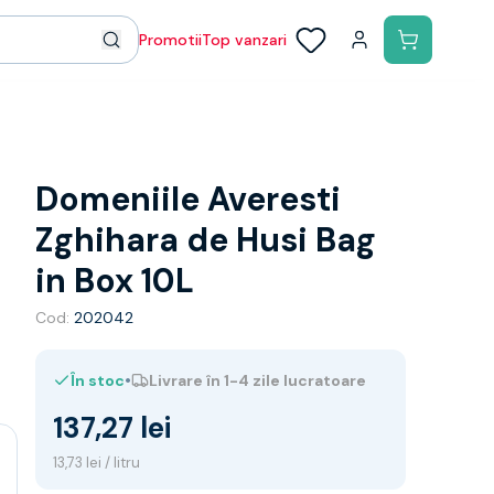
Promotii
Top vanzari
Domeniile Averesti
Zghihara de Husi Bag
in Box 10L
Cod:
202042
•
În stoc
Livrare în 1-4 zile lucratoare
137,27 lei
13,73 lei / litru