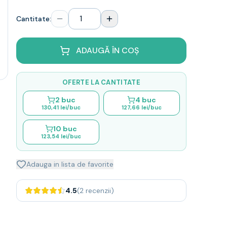
Cantitate:
ADAUGĂ ÎN COȘ
OFERTE LA CANTITATE
2
buc
4
buc
130,41 lei
/buc
127,66 lei
/buc
10
buc
123,54 lei
/buc
Adauga in lista de favorite
4.5
(
2
recenzii
)