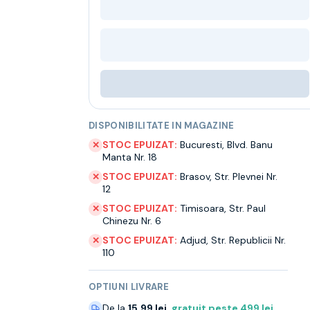
DISPONIBILITATE IN MAGAZINE
STOC EPUIZAT:
Bucuresti
,
Blvd. Banu
✕
Manta Nr. 18
STOC EPUIZAT:
Brasov
,
Str. Plevnei Nr.
✕
12
STOC EPUIZAT:
Timisoara
,
Str. Paul
✕
Chinezu Nr. 6
STOC EPUIZAT:
Adjud
,
Str. Republicii Nr.
✕
110
OPTIUNI LIVRARE
De la
15.99 lei
,
gratuit peste
499
lei