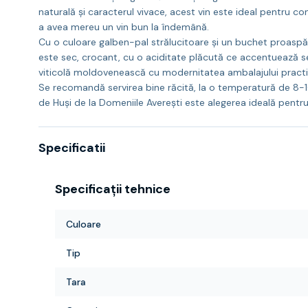
naturală și caracterul vivace, acest vin este ideal pentru co
a avea mereu un vin bun la îndemână.
Cu o culoare galben-pal strălucitoare și un buchet proaspăt,
este sec, crocant, cu o aciditate plăcută ce accentuează se
viticolă moldovenească cu modernitatea ambalajului practi
Se recomandă servirea bine răcită, la o temperatură de 8-1
de Huși de la Domeniile Averești este alegerea ideală pentru
Specificatii
Specificații tehnice
Culoare
Tip
Tara