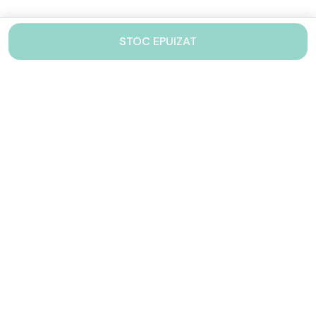
STOC EPUIZAT
Contacteaza-ne!
Iti stam mereu la dispozitie.
031 005 0155
Lu-Vi: 10-17
shop@drinkstory.ro
Contact
DRINKSTORY