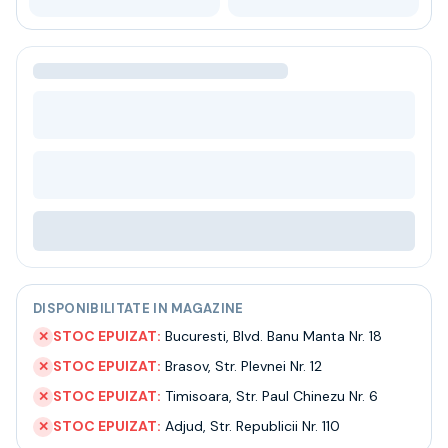
Bere
Ceai
Bacanie
BLACK FRIDAY
Bauturi fine selectie
Cumperi mai mult platesti mai putin
Garantie SGR
Bauturi reci
Despre noi
Contact
Livrare
Termeni si conditii
Politica de confidentialitate
DISPONIBILITATE IN MAGAZINE
Intrebari frecvente
STOC EPUIZAT:
Bucuresti
,
Blvd. Banu Manta Nr. 18
✕
STOC EPUIZAT:
Brasov
,
Str. Plevnei Nr. 12
✕
STOC EPUIZAT:
Timisoara
,
Str. Paul Chinezu Nr. 6
✕
STOC EPUIZAT:
Adjud
,
Str. Republicii Nr. 110
✕