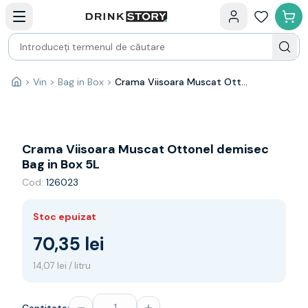
Categorii principale
Acasa
Bauturi fine — selectie
Produse Noi
Cosuri cadou
Pachete & Cadouri
>
Vin
>
Bag in Box
>
Crama Viisoara Muscat Ottonel demisec Bag in Box 5L
Acasă
Vin
Tamaioasa
Shiraz
Riesling
Crama Viisoara Muscat Ottonel demisec
Franta
Bag in Box 5L
Spania
Cod:
126023
Africa de Sud
Australia
Stoc epuizat
Germania
Noua Zeelanda
70,35 lei
Chile
14,07 lei / litru
Spumante
Prosecco
Sampanie