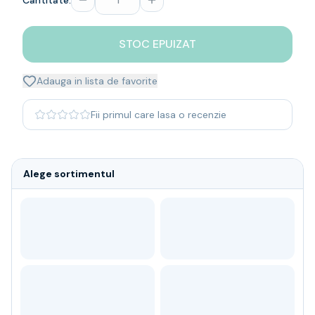
Cantitate:
Whisky
Single malt
STOC EPUIZAT
Blended malt
Irish
Japanese
Adauga in lista de favorite
Bourbon
Blanded Japanese
Fii primul care lasa o recenzie
Canadian
Coniac & Brandy
Rom
Alege sortimentul
Vodka
Gin
Tequila
Lichior
Vermut & bitter
Traditionale
Altele
Soft Drinks