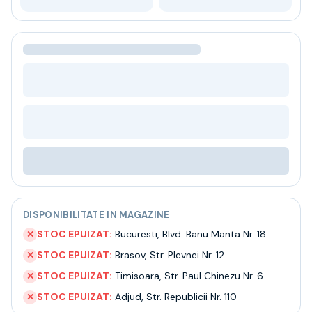
Bere
Ceai
Bacanie
BLACK FRIDAY
Bauturi fine selectie
Cumperi mai mult platesti mai putin
Garantie SGR
Bauturi reci
Despre noi
Contact
Livrare
Termeni si conditii
Politica de confidentialitate
DISPONIBILITATE IN MAGAZINE
Intrebari frecvente
STOC EPUIZAT:
Bucuresti
,
Blvd. Banu Manta Nr. 18
✕
STOC EPUIZAT:
Brasov
,
Str. Plevnei Nr. 12
✕
STOC EPUIZAT:
Timisoara
,
Str. Paul Chinezu Nr. 6
✕
STOC EPUIZAT:
Adjud
,
Str. Republicii Nr. 110
✕