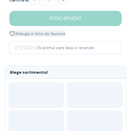
Cantitate:
Whisky
Single malt
STOC EPUIZAT
Blended malt
Irish
Japanese
Adauga in lista de favorite
Bourbon
Blanded Japanese
Fii primul care lasa o recenzie
Canadian
Coniac & Brandy
Rom
Alege sortimentul
Vodka
Gin
Tequila
Lichior
Vermut & bitter
Traditionale
Altele
Soft Drinks