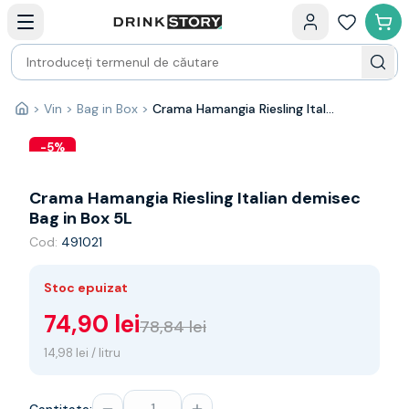
Categorii principale
Acasa
Bauturi fine — selectie
Produse Noi
Cosuri cadou
Pachete & Cadouri
>
Vin
>
Bag in Box
>
Crama Hamangia Riesling Italian demisec Bag in Box 5L
Acasă
Vin
Tamaioasa
-
5
%
Shiraz
Riesling
Crama Hamangia Riesling Italian demisec
Franta
Bag in Box 5L
Spania
Cod:
491021
Africa de Sud
Australia
Stoc epuizat
Germania
Noua Zeelanda
74,90 lei
78,84 lei
Chile
14,98 lei / litru
Spumante
Prosecco
Sampanie