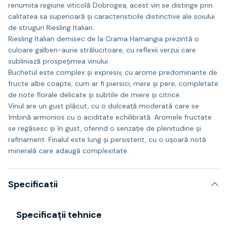
renumita regiune viticolă Dobrogea, acest vin se distinge prin
calitatea sa superioară și caracteristicile distinctive ale soiului
de struguri Riesling Italian.
Riesling Italian demisec de la Crama Hamangia prezintă o
culoare galben-aurie strălucitoare, cu reflexii verzui care
subliniază prospețimea vinului.
Buchetul este complex și expresiv, cu arome predominante de
fructe albe coapte, cum ar fi piersici, mere și pere, completate
de note florale delicate și subtile de miere și citrice.
Vinul are un gust plăcut, cu o dulceață moderată care se
îmbină armonios cu o aciditate echilibrată. Aromele fructate
se regăsesc și în gust, oferind o senzație de plenitudine și
rafinament. Finalul este lung și persistent, cu o ușoară notă
minerală care adaugă complexitate.
Specificatii
Specificații tehnice