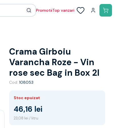
Promotii
Top vanzari
Crama Girboiu
Varancha Roze - Vin
rose sec Bag in Box 2l
Cod:
108053
Stoc epuizat
46,16 lei
23,08 lei / litru