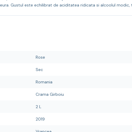
ura. Gustul este echilibrat de aciditatea ridicata si alcoolul modic, 
Rose
Sec
Romania
Crama Girboiu
2 L
2019
Vrancea