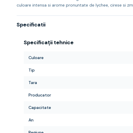
culoare intensa si arome pronuntate de lychee, cirese si zme
Specificatii
Specificații tehnice
Culoare
Tip
Tara
Producator
Capacitate
An
Regiune