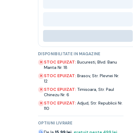
DISPONIBILITATE IN MAGAZINE
STOC EPUIZAT:
Bucuresti
,
Blvd. Banu
✕
Manta Nr. 18
STOC EPUIZAT:
Brasov
,
Str. Plevnei Nr.
✕
12
STOC EPUIZAT:
Timisoara
,
Str. Paul
✕
Chinezu Nr. 6
STOC EPUIZAT:
Adjud
,
Str. Republicii Nr.
✕
110
OPTIUNI LIVRARE
De la
15.99 lei
,
gratuit peste
499
lei