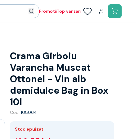
Promotii
Top vanzari
Crama Girboiu
Varancha Muscat
Ottonel - Vin alb
demidulce Bag in Box
10l
Cod:
108064
Stoc epuizat