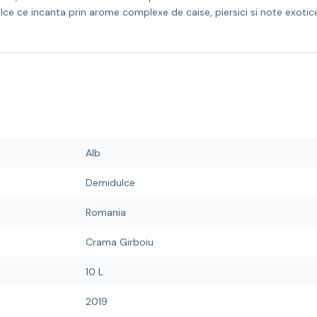
e ce incanta prin arome complexe de caise, piersici si note exotice
Alb
Demidulce
Romania
Crama Girboiu
10 L
2019