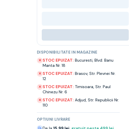
DISPONIBILITATE IN MAGAZINE
STOC EPUIZAT:
Bucuresti
,
Blvd. Banu
✕
Manta Nr. 18
STOC EPUIZAT:
Brasov
,
Str. Plevnei Nr.
✕
12
STOC EPUIZAT:
Timisoara
,
Str. Paul
✕
Chinezu Nr. 6
STOC EPUIZAT:
Adjud
,
Str. Republicii Nr.
✕
110
OPTIUNI LIVRARE
De la
15.99 lei
,
gratuit peste
499
lei